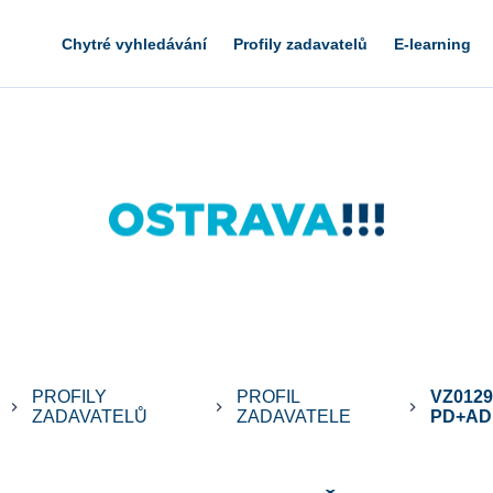
Chytré vyhledávání
Profily zadavatelů
E-learning
PROFILY
PROFIL
VZ0129
keyboard_arrow_right
keyboard_arrow_right
keyboard_arrow_right
ZADAVATELŮ
ZADAVATELE
PD+AD.