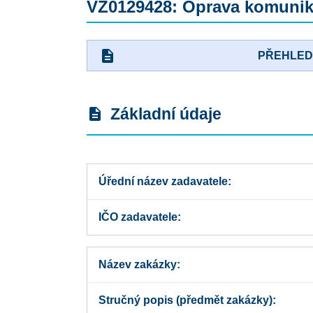
VZ0129428: Oprava komunika
description
PŘEHLE
Základní údaje
description
Úřední název zadavatele
IČO zadavatele
Název zakázky
Stručný popis (předmět zakázky)