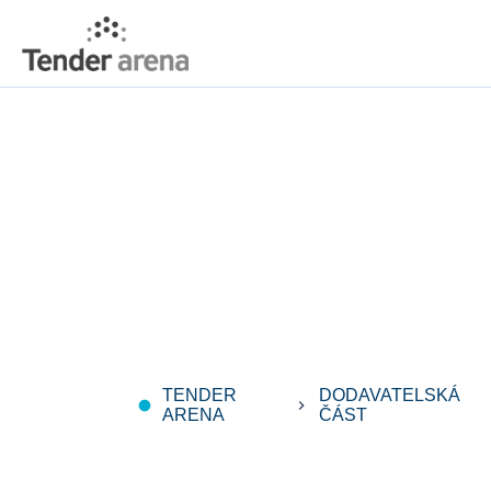
TENDER
DODAVATELSKÁ
fiber_manual_record
keyboard_arrow_right
ARENA
ČÁST