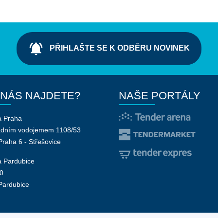
notifications_active
PŘIHLAŠTE SE K ODBĚRU NOVINEK
 NÁS NAJDETE?
NAŠE PORTÁLY
a Praha
adním vodojemem 1108/53
Praha 6 - Střešovice
 Pardubice
0
Pardubice