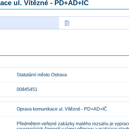
ce ul. Vítězné - PD+AD+IČ
find_in_page
D
Statutární město Ostrava
00845451
Oprava komunikace ul. Vítězné - PD+AD+IČ
Předmětem veřejné zakázky malého rozsahu je vypracov
souvisejících činností v rámci přípravy a realizace sta