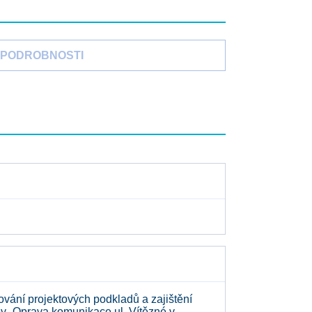
PODROBNOSTI
ání projektových podkladů a zajištění
vby „Oprava komunikace ul. Vítězné v