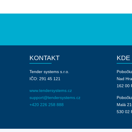
KONTAKT
KDE
Tender systems s.r.o.
Pobočk
IČO: 291 45 121
Nad Hr
162 00 
www.tendersystems.cz
support@tendersystems.cz
Pobočka
+420 226 258 888
Malá 21
530 02 