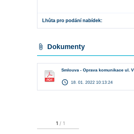
Lhůta pro podání nabídek
Dokumenty
attach_file
Smlouva - Oprava komunikace ul. V
access_time
18. 01. 2022 10:13:24