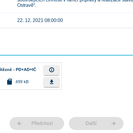
Ostravě“.
22. 12. 2021 08:00:00
info_outline
ítězné - PD+AD+IČ
sd_card
file_download
499 kB
arrow_back
arrow_forward
Předchozí
Další