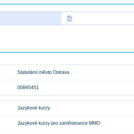
find_in_page
D
Statutární město Ostrava
00845451
Jazykové kurzy
Jazykové kurzy pro zaměstnance MMO