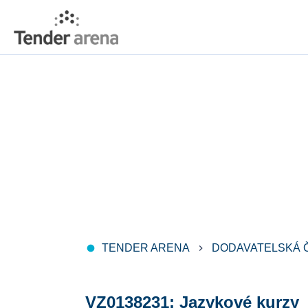
TENDER ARENA
DODAVATELSKÁ 
fiber_manual_record
keyboard_arrow_right
VZ0138231: Jazykové kurzy