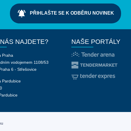
notifications_active
PŘIHLAŠTE SE K ODBĚRU NOVINEK
 NÁS NAJDETE?
NAŠE PORTÁLY
a Praha
adním vodojemem 1108/53
Praha 6 - Střešovice
 Pardubice
0
Pardubice
mu