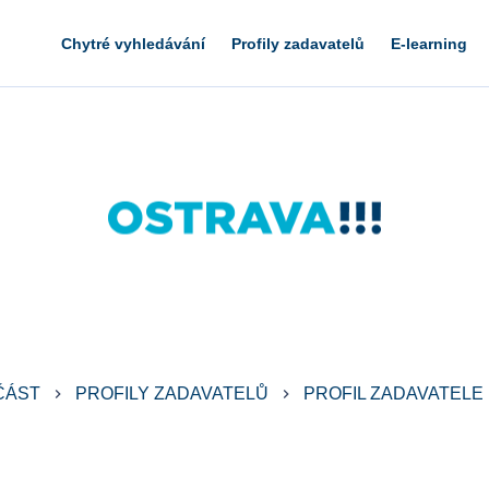
Chytré vyhledávání
Profily zadavatelů
E-learning
ČÁST
PROFILY ZADAVATELŮ
PROFIL ZADAVATELE
keyboard_arrow_right
keyboard_arrow_right