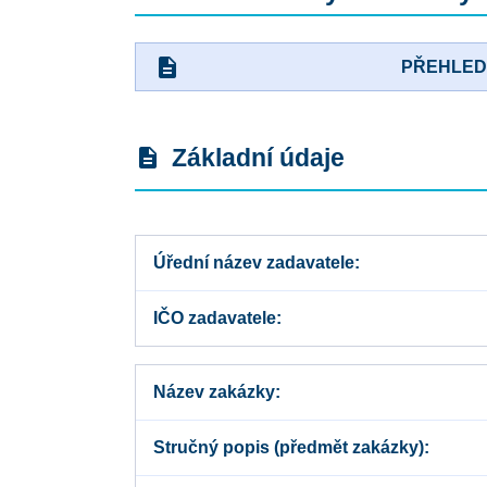
description
PŘEHLE
Základní údaje
description
Úřední název zadavatele
IČO zadavatele
Název zakázky
Stručný popis (předmět zakázky)