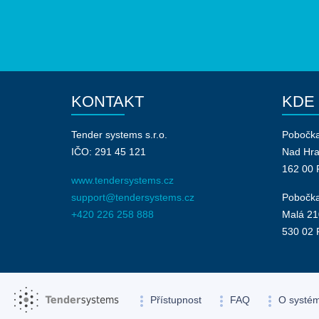
KONTAKT
KDE
Tender systems s.r.o.
Pobočk
IČO: 291 45 121
Nad Hr
162 00 
www.tendersystems.cz
support@tendersystems.cz
Pobočka
+420 226 258 888
Malá 21
530 02 
more_vert
more_vert
more_vert
Přístupnost
FAQ
O systé