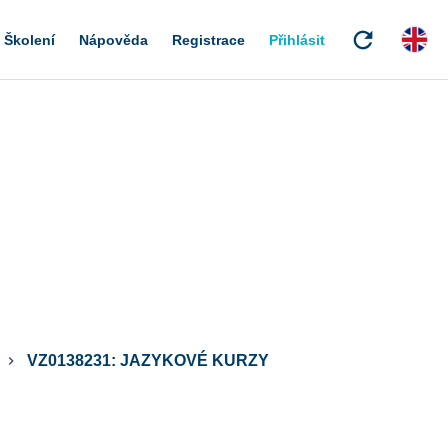
refresh
Školení
Nápověda
Registrace
Přihlásit
VZ0138231: JAZYKOVÉ KURZY
keyboard_arrow_right