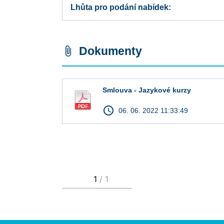
Lhůta pro podání nabídek
Dokumenty
attach_file
Smlouva - Jazykové kurzy
access_time
06. 06. 2022 11:33:49