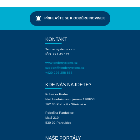
notifications_active
PŘIHLAŠTE SE K ODBĚRU NOVINEK
KONTAKT
Tender systems s.r.o.
IČO: 291 45 121
www.tendersystems.cz
support@tendersystems.cz
+420 226 258 888
KDE NÁS NAJDETE?
Pobočka Praha
Nad Hradním vodojemem 1108/53
162 00 Praha 6 - Střešovice
Pobočka Pardubice
Malá 210
530 02 Pardubice
NAŠE PORTÁLY