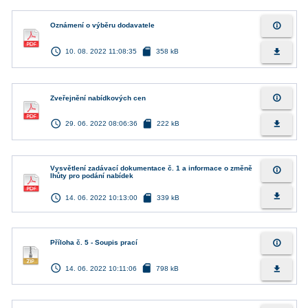
info_outline
Oznámení o výběru dodavatele
access_time
sd_card
file_download
10. 08. 2022 11:08:35
358 kB
info_outline
Zveřejnění nabídkových cen
access_time
sd_card
file_download
29. 06. 2022 08:06:36
222 kB
Vysvětlení zadávací dokumentace č. 1 a informace o změně
info_outline
lhůty pro podání nabídek
access_time
sd_card
file_download
14. 06. 2022 10:13:00
339 kB
info_outline
Příloha č. 5 - Soupis prací
access_time
sd_card
file_download
14. 06. 2022 10:11:06
798 kB