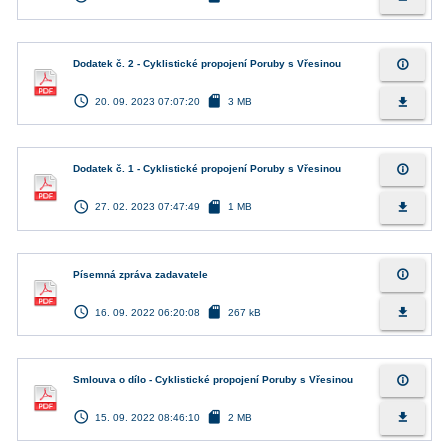
info_outline
Dodatek č. 2 - Cyklistické propojení Poruby s Vřesinou
access_time
sd_card
file_download
20. 09. 2023 07:07:20
3 MB
info_outline
Dodatek č. 1 - Cyklistické propojení Poruby s Vřesinou
access_time
sd_card
file_download
27. 02. 2023 07:47:49
1 MB
info_outline
Písemná zpráva zadavatele
access_time
sd_card
file_download
16. 09. 2022 06:20:08
267 kB
info_outline
Smlouva o dílo - Cyklistické propojení Poruby s Vřesinou
access_time
sd_card
file_download
15. 09. 2022 08:46:10
2 MB