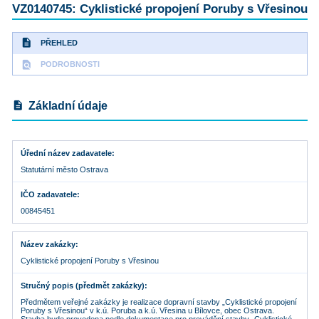
VZ0140745: Cyklistické propojení Poruby s Vřesinou
description
PŘEHLED
find_in_page
PODROBNOSTI
description
Základní údaje
Úřední název zadavatele
Statutární město Ostrava
IČO zadavatele
00845451
Název zakázky
Cyklistické propojení Poruby s Vřesinou
Stručný popis (předmět zakázky)
Předmětem veřejné zakázky je realizace dopravní stavby „Cyklistické propojení
Poruby s Vřesinou“ v k.ú. Poruba a k.ú. Vřesina u Bílovce, obec Ostrava.