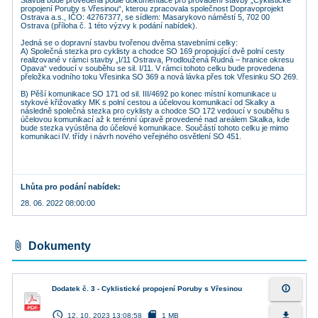
Stavba bude provedena podle dokumentace pro provádění stavby „Cyklistické
propojení Poruby s Vřesinou“, kterou zpracovala společnost Dopravoprojekt
Ostrava a.s., IČO: 42767377, se sídlem: Masarykovo náměstí 5, 702 00
Ostrava (příloha č. 1 této výzvy k podání nabídek).
Jedná se o dopravní stavbu tvořenou dvěma stavebními celky:
A) Společná stezka pro cyklisty a chodce SO 169 propojující dvě polní cesty
realizované v rámci stavby „I/11 Ostrava, Prodloužená Rudná – hranice okresu
Opava“ vedoucí v souběhu se sil. I/11. V rámci tohoto celku bude provedena
přeložka vodního toku Vřesinka SO 369 a nová lávka přes tok Vřesinku SO 269.
B) Pěší komunikace SO 171 od sil. III/4692 po konec místní komunikace u
stykové křižovatky MK s polní cestou a účelovou komunikací od Skalky a
následně společná stezka pro cyklisty a chodce SO 172 vedoucí v souběhu s
účelovou komunikací až k terénní úpravě provedené nad areálem Skalka, kde
bude stezka vyústěna do účelové komunikace. Součástí tohoto celku je mimo
komunikaci IV. třídy i návrh nového veřejného osvětlení SO 451.
Lhůta pro podání nabídek
28. 06. 2022 08:00:00
attach_file
Dokumenty
info_outline
Dodatek č. 3 - Cyklistické propojení Poruby s Vřesinou
access_time
sd_card
file_download
12. 10. 2023 13:08:58
1 MB