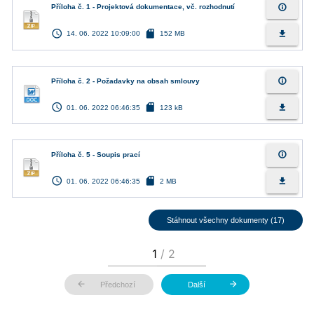
info_outline
Příloha č. 1 - Projektová dokumentace, vč. rozhodnutí
access_time
sd_card
file_download
14. 06. 2022 10:09:00
152 MB
info_outline
Příloha č. 2 - Požadavky na obsah smlouvy
access_time
sd_card
file_download
01. 06. 2022 06:46:35
123 kB
info_outline
Příloha č. 5 - Soupis prací
access_time
sd_card
file_download
01. 06. 2022 06:46:35
2 MB
Stáhnout všechny dokumenty (17)
arrow_back
arrow_forward
Předchozí
Další