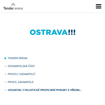
TENDER ARENA
fiber_manual_record
DODAVATELSKÁ ČÁST
keyboard_arrow_right
PROFILY ZADAVATELŮ
keyboard_arrow_right
PROFIL ZADAVATELE
keyboard_arrow_right
VZ0140745: CYKLISTICKÉ PROPOJENÍ PORUBY S VŘESIN...
keyboard_arrow_right