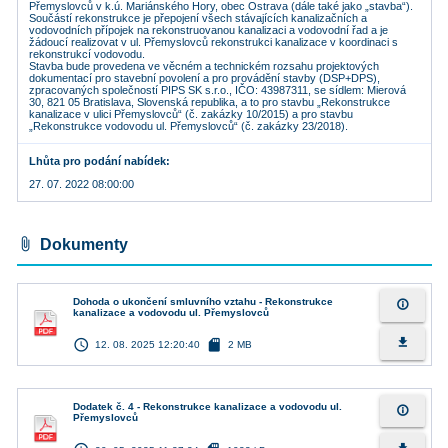
Přemyslovců v k.ú. Mariánského Hory, obec Ostrava (dále také jako „stavba“).
Součástí rekonstrukce je přepojení všech stávajících kanalizačních a
vodovodních přípojek na rekonstruovanou kanalizaci a vodovodní řad a je
žádoucí realizovat v ul. Přemyslovců rekonstrukci kanalizace v koordinaci s
rekonstrukcí vodovodu.
Stavba bude provedena ve věcném a technickém rozsahu projektových
dokumentací pro stavební povolení a pro provádění stavby (DSP+DPS),
zpracovaných společností PIPS SK s.r.o., IČO: 43987311, se sídlem: Mierová
30, 821 05 Bratislava, Slovenská republika, a to pro stavbu „Rekonstrukce
kanalizace v ulici Přemyslovců“ (č. zakázky 10/2015) a pro stavbu
„Rekonstrukce vodovodu ul. Přemyslovců“ (č. zakázky 23/2018).
Lhůta pro podání nabídek
27. 07. 2022 08:00:00
attach_file
Dokumenty
Dohoda o ukončení smluvního vztahu - Rekonstrukce
info_outline
kanalizace a vodovodu ul. Přemyslovců
access_time
sd_card
file_download
12. 08. 2025 12:20:40
2 MB
Dodatek č. 4 - Rekonstrukce kanalizace a vodovodu ul.
info_outline
Přemyslovců