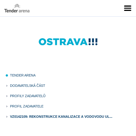
TENDER ARENA
fiber_manual_record
DODAVATELSKÁ ČÁST
keyboard_arrow_right
PROFILY ZADAVATELŮ
keyboard_arrow_right
PROFIL ZADAVATELE
keyboard_arrow_right
VZ0142109: REKONSTRUKCE KANALIZACE A VODOVODU UL...
keyboard_arrow_right