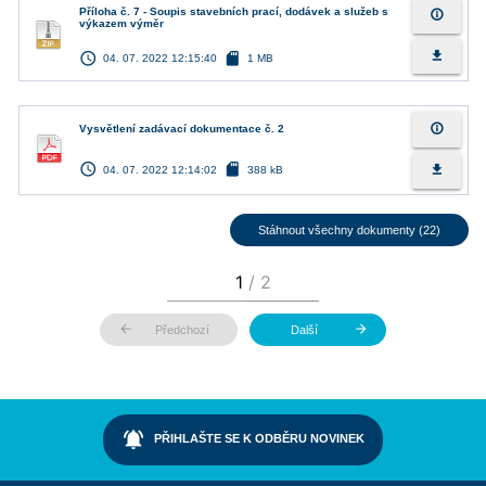
Příloha č. 7 - Soupis stavebních prací, dodávek a služeb s
info_outline
výkazem výměr
access_time
sd_card
file_download
04. 07. 2022 12:15:40
1 MB
info_outline
Vysvětlení zadávací dokumentace č. 2
access_time
sd_card
file_download
04. 07. 2022 12:14:02
388 kB
Stáhnout všechny dokumenty (22)
arrow_back
arrow_forward
Předchozí
Další
notifications_active
PŘIHLAŠTE SE K ODBĚRU NOVINEK