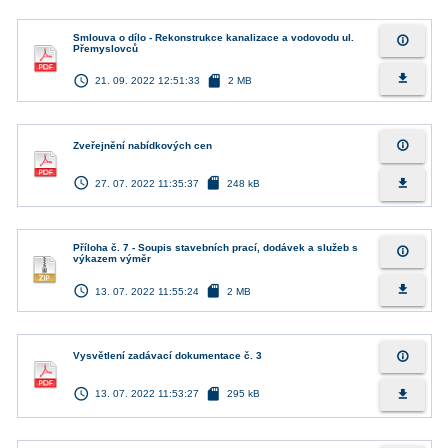
Smlouva o dílo - Rekonstrukce kanalizace a vodovodu ul.
info_outline
Přemyslovců
access_time
sd_card
file_download
21. 09. 2022 12:51:33
2 MB
info_outline
Zveřejnění nabídkových cen
access_time
sd_card
file_download
27. 07. 2022 11:35:37
248 kB
Příloha č. 7 - Soupis stavebních prací, dodávek a služeb s
info_outline
výkazem výměr
access_time
sd_card
file_download
13. 07. 2022 11:55:24
2 MB
info_outline
Vysvětlení zadávací dokumentace č. 3
access_time
sd_card
file_download
13. 07. 2022 11:53:27
295 kB