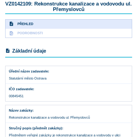
VZ0142109: Rekonstrukce kanalizace a vodovodu ul.
Přemyslovců
description
PŘEHLED
find_in_page
PODROBNOSTI
description
Základní údaje
Úřední název zadavatele
Statutární město Ostrava
IČO zadavatele
00845451
Název zakázky
Rekonstrukce kanalizace a vodovodu ul. Přemyslovců
Stručný popis (předmět zakázky)
Předmětem veřejné zakázky je rekonstrukce kanalizace a vodovodu v ulici