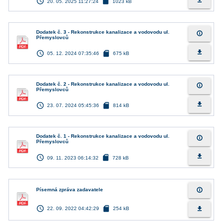
access_time
sd_card
file_download
20. 05. 2025 11:27:24
1023 kB
Dodatek č. 3 - Rekonstrukce kanalizace a vodovodu ul.
info_outline
Přemyslovců
access_time
sd_card
file_download
05. 12. 2024 07:35:46
675 kB
Dodatek č. 2 - Rekonstrukce kanalizace a vodovodu ul.
info_outline
Přemyslovců
access_time
sd_card
file_download
23. 07. 2024 05:45:36
814 kB
Dodatek č. 1 - Rekonstrukce kanalizace a vodovodu ul.
info_outline
Přemyslovců
access_time
sd_card
file_download
09. 11. 2023 06:14:32
728 kB
info_outline
Písemná zpráva zadavatele
access_time
sd_card
file_download
22. 09. 2022 04:42:29
254 kB