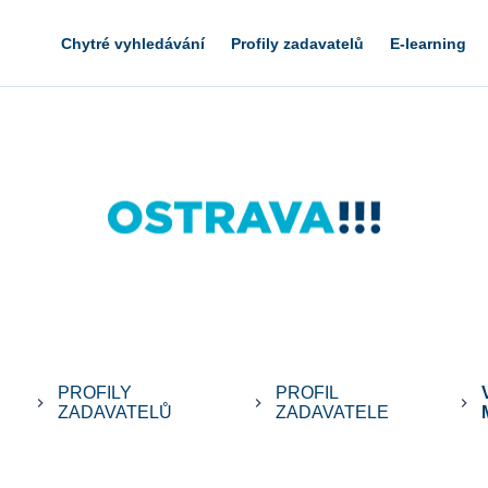
Chytré vyhledávání
Profily zadavatelů
E-learning
PROFILY
PROFIL
keyboard_arrow_right
keyboard_arrow_right
keyboard_arrow_right
ZADAVATELŮ
ZADAVATELE