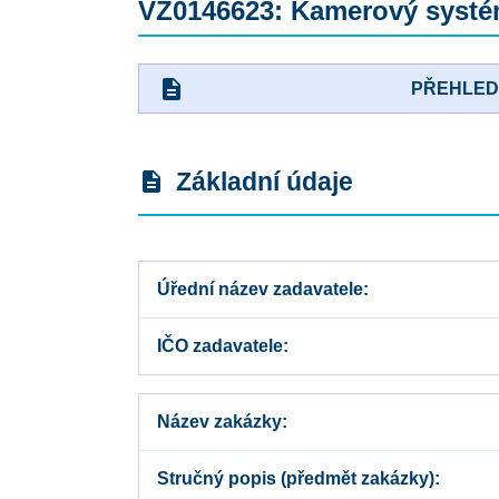
VZ0146623: Kamerový systé
description
PŘEHLE
Základní údaje
description
Úřední název zadavatele
IČO zadavatele
Název zakázky
Stručný popis (předmět zakázky)