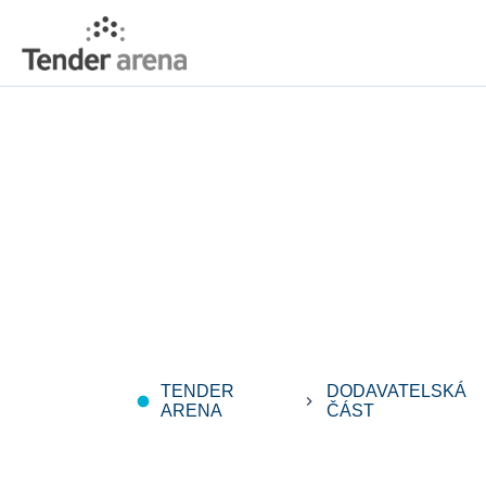
TENDER
DODAVATELSKÁ
fiber_manual_record
keyboard_arrow_right
ARENA
ČÁST