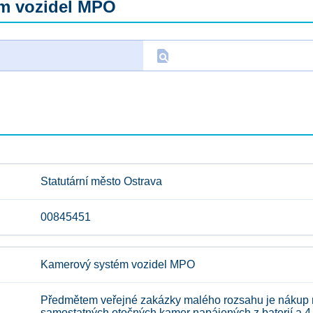
m vozidel MPO
find_in_page
D
Statutární město Ostrava
00845451
Kamerový systém vozidel MPO
Předmětem veřejné zakázky malého rozsahu je nákup 
samostatných otočných kamer napájených z baterií a 4 