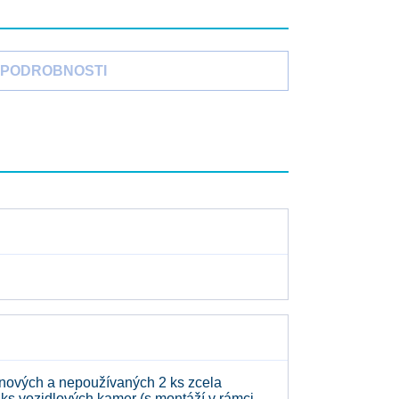
PODROBNOSTI
nových a nepoužívaných 2 ks zcela
ks vozidlových kamer (s montáží v rámci