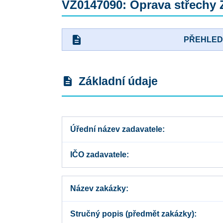
VZ0147090: Oprava střechy 
description
PŘEHLE
Základní údaje
description
Úřední název zadavatele
IČO zadavatele
Název zakázky
Stručný popis (předmět zakázky)