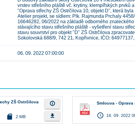
vrstev střešního pláště vč. krytiny, klempířských prvků 
"Oprava střechy ZŠ Ostrčilova 10, objekt D", která by
Atelier projekt, se sídlem: Plk. Rajmunda Prchaly 4458
16646282, 06/2022 na základě odborného znaleckého 
stávajícího stavu střešního pláště - vyšetření stavu stře
stavu souvrství pro objekt "D" ZŠ Ostrčilova zpracovate
Sokolovská 688/9, 742 21, Kopřivnice, IČO: 64977137,
06. 09. 2022 07:00:00
echy ZŠ Ostrčilova
info_outline
Smlouva - Oprava 
access_time
file_download
sd_card
16. 09. 2022 0
2 MB