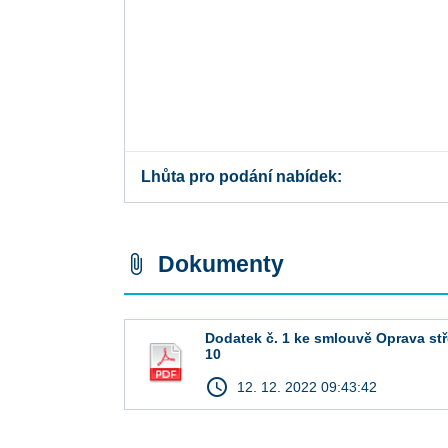
Lhůta pro podání nabídek
Dokumenty
attach_file
Dodatek č. 1 ke smlouvě Oprava stř
10
access_time
12. 12. 2022 09:43:42