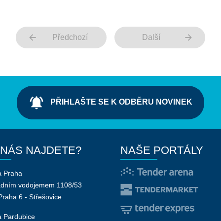
arrow_back
arrow_forward
Předchozí
Další
notifications_active
PŘIHLAŠTE SE K ODBĚRU NOVINEK
 NÁS NAJDETE?
NAŠE PORTÁLY
a Praha
adním vodojemem 1108/53
Praha 6 - Střešovice
 Pardubice