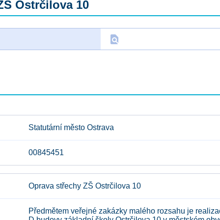
ZŠ Ostrčilova 10
find_in_page
D
Statutární město Ostrava
00845451
Oprava střechy ZŠ Ostrčilova 10
Předmětem veřejné zakázky malého rozsahu je realizac
D budovy základní školy Ostrčilova 10 v městském obv