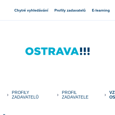
Chytré vyhledávání
Profily zadavatelů
E-learning
PROFILY
PROFIL
VZ
keyboard_arrow_right
keyboard_arrow_right
keyboard_arrow_right
ZADAVATELŮ
ZADAVATELE
OS