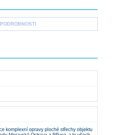
PODROBNOSTI
e komplexní opravy ploché střechy objektu
odu Moravská Ostrava a Přívoz, a to všech