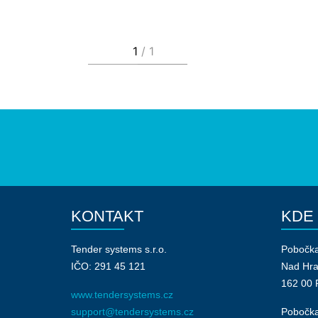
KONTAKT
KDE
Tender systems s.r.o.
Pobočk
IČO: 291 45 121
Nad Hr
162 00 
www.tendersystems.cz
support@tendersystems.cz
Pobočka