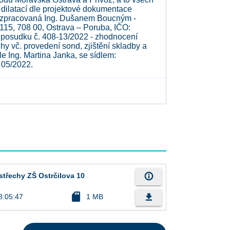
a dilatací dle projektové dokumentace
la zpracovaná Ing. Dušanem Boucným -
/115, 708 00, Ostrava – Poruba, IČO:
posudku č. 408-13/2022 - zhodnocení
chy vč. provedení sond, zjištění skladby a
le Ing. Martina Janka, se sídlem:
 05/2022.
info_outline
střechy ZŠ Ostrčilova 10
sd_card
file_download
8:05:47
1 MB