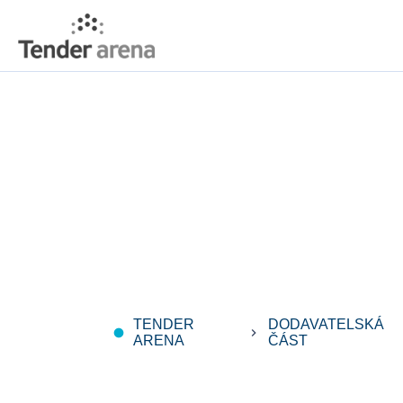
TENDER
DODAVATELSKÁ
fiber_manual_record
keyboard_arrow_right
ARENA
ČÁST