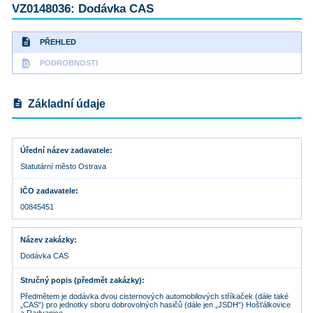
VZ0148036: Dodávka CAS
description
PŘEHLED
find_in_page
PODROBNOSTI
description
Základní údaje
Úřední název zadavatele
Statutární město Ostrava
IČO zadavatele
00845451
Název zakázky
Dodávka CAS
Stručný popis (předmět zakázky)
Předmětem je dodávka dvou cisternových automobilových stříkaček (dále také
„CAS“) pro jednotky sboru dobrovolných hasičů (dále jen „JSDH“) Hošťálkovice