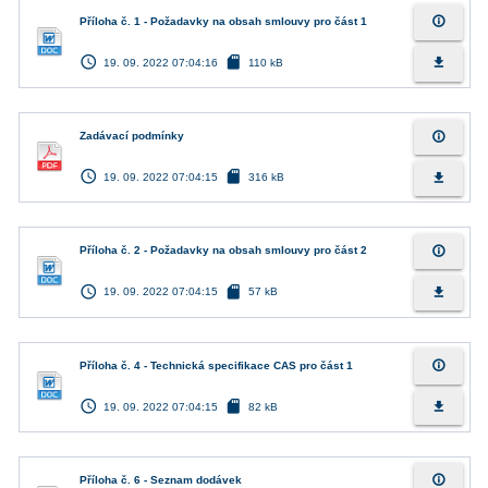
info_outline
Příloha č. 1 - Požadavky na obsah smlouvy pro část 1
access_time
sd_card
file_download
19. 09. 2022 07:04:16
110 kB
info_outline
Zadávací podmínky
access_time
sd_card
file_download
19. 09. 2022 07:04:15
316 kB
info_outline
Příloha č. 2 - Požadavky na obsah smlouvy pro část 2
access_time
sd_card
file_download
19. 09. 2022 07:04:15
57 kB
info_outline
Příloha č. 4 - Technická specifikace CAS pro část 1
access_time
sd_card
file_download
19. 09. 2022 07:04:15
82 kB
info_outline
Příloha č. 6 - Seznam dodávek