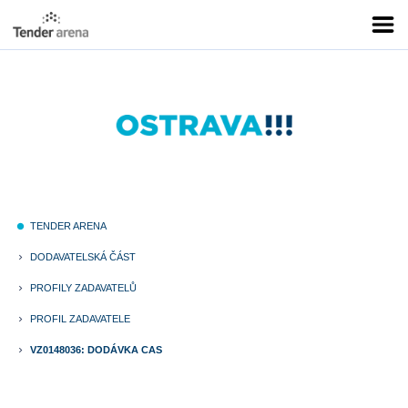
TENDER ARENA
fiber_manual_record
DODAVATELSKÁ ČÁST
keyboard_arrow_right
PROFILY ZADAVATELŮ
keyboard_arrow_right
PROFIL ZADAVATELE
keyboard_arrow_right
VZ0148036: DODÁVKA CAS
keyboard_arrow_right