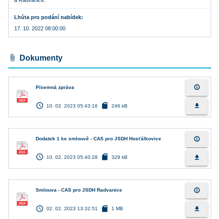
a Radvanice.
Lhůta pro podání nabídek
17. 10. 2022 08:00:00
attach_file
Dokumenty
info_outline
Písemná zpráva
access_time
sd_card
file_download
10. 02. 2023 05:43:16
246 kB
info_outline
Dodatek 1 ke smlouvě - CAS pro JSDH Hosťálkovice
access_time
sd_card
file_download
10. 02. 2023 05:40:28
329 kB
info_outline
Smlouva - CAS pro JSDH Radvanice
access_time
sd_card
file_download
02. 02. 2023 13:32:51
1 MB