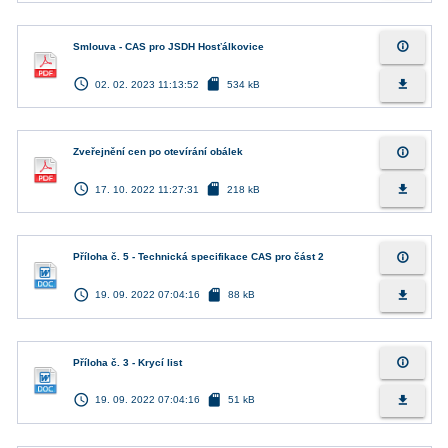
info_outline
Smlouva - CAS pro JSDH Hosťálkovice
access_time
sd_card
file_download
02. 02. 2023 11:13:52
534 kB
info_outline
Zveřejnění cen po otevírání obálek
access_time
sd_card
file_download
17. 10. 2022 11:27:31
218 kB
info_outline
Příloha č. 5 - Technická specifikace CAS pro část 2
access_time
sd_card
file_download
19. 09. 2022 07:04:16
88 kB
info_outline
Příloha č. 3 - Krycí list
access_time
sd_card
file_download
19. 09. 2022 07:04:16
51 kB