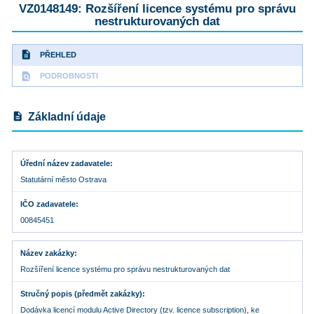
VZ0148149: Rozšíření licence systému pro správu
nestrukturovaných dat
description
PŘEHLED
find_in_page
PODROBNOSTI
description
Základní údaje
Úřední název zadavatele
Statutární město Ostrava
IČO zadavatele
00845451
Název zakázky
Rozšíření licence systému pro správu nestrukturovaných dat
Stručný popis (předmět zakázky)
Dodávka licencí modulu Active Directory (tzv. licence subscription), ke