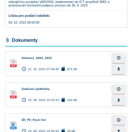
stávajícímu produktu VARONIS, implementaci do ICT prostředí SMO a
poskytování technické podpory provozu do 30. 9. 2023.
Lhůta pro podání nabídek
03. 10. 2022 08:00:00
attach_file
Dokumenty
info_outline
Smlouva_2663_2022
access_time
sd_card
file_download
21. 10. 2022 07:56:46
872 kB
info_outline
Zadávací podmínky
access_time
sd_card
file_download
23. 09. 2022 10:35:33
433 kB
info_outline
ZD_P2_Krycí list
access_time
sd_card
file_download
23. 09. 2022 10:35:33
20 kB