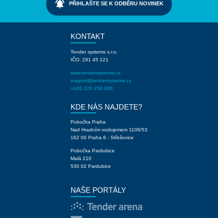
notifications_active
PŘIHLAŠTE SE K ODBĚRU NOVINEK
KONTAKT
Tender systems s.r.o.
IČO: 291 45 121
www.tendersystems.cz
support@tendersystems.cz
+420 226 258 888
KDE NÁS NAJDETE?
Pobočka Praha
Nad Hradním vodojemem 1108/53
162 00 Praha 6 - Střešovice
Pobočka Pardubice
Malá 210
530 02 Pardubice
NAŠE PORTÁLY