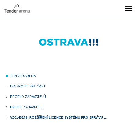
TENDER ARENA
fiber_manual_record
DODAVATELSKÁ ČÁST
keyboard_arrow_right
PROFILY ZADAVATELŮ
keyboard_arrow_right
PROFIL ZADAVATELE
keyboard_arrow_right
VZ0148149: ROZŠÍŘENÍ LICENCE SYSTÉMU PRO SPRÁVU ...
keyboard_arrow_right