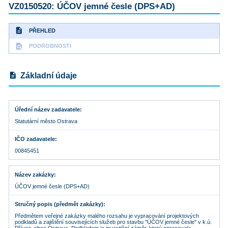
VZ0150520: ÚČOV jemné česle (DPS+AD)
description
PŘEHLED
find_in_page
PODROBNOSTI
description
Základní údaje
Úřední název zadavatele
Statutární město Ostrava
IČO zadavatele
00845451
Název zakázky
ÚČOV jemné česle (DPS+AD)
Stručný popis (předmět zakázky)
Předmětem veřejné zakázky malého rozsahu je vypracování projektových
podkladů a zajištění souvisejících služeb pro stavbu "ÚČOV jemné česle" v k.ú.