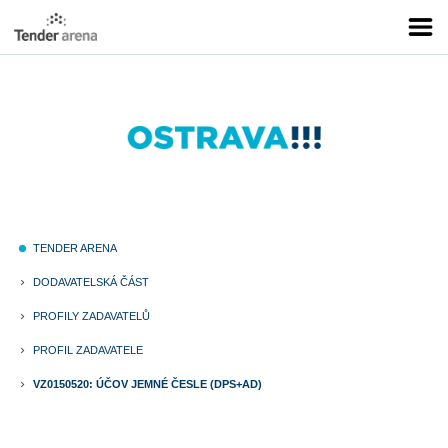
TENDER ARENA
fiber_manual_record
DODAVATELSKÁ ČÁST
keyboard_arrow_right
PROFILY ZADAVATELŮ
keyboard_arrow_right
PROFIL ZADAVATELE
keyboard_arrow_right
VZ0150520: ÚČOV JEMNÉ ČESLE (DPS+AD)
keyboard_arrow_right