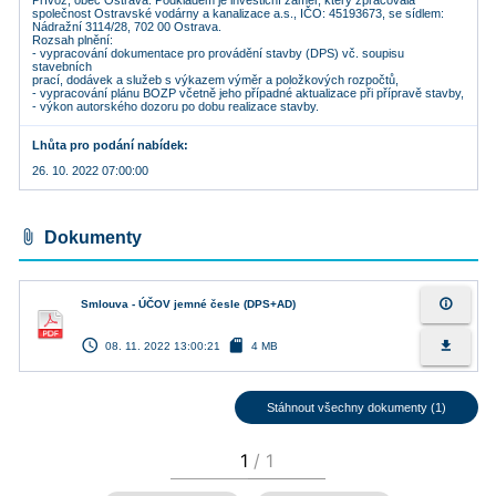
Přívoz, obec Ostrava. Podkladem je investiční záměr, který zpracovala
společnost Ostravské vodárny a kanalizace a.s., IČO: 45193673, se sídlem:
Nádražní 3114/28, 702 00 Ostrava.
Rozsah plnění:
- vypracování dokumentace pro provádění stavby (DPS) vč. soupisu
stavebních
prací, dodávek a služeb s výkazem výměr a položkových rozpočtů,
- vypracování plánu BOZP včetně jeho případné aktualizace při přípravě stavby,
- výkon autorského dozoru po dobu realizace stavby.
Lhůta pro podání nabídek
26. 10. 2022 07:00:00
attach_file
Dokumenty
info_outline
Smlouva - ÚČOV jemné česle (DPS+AD)
access_time
sd_card
file_download
08. 11. 2022 13:00:21
4 MB
Stáhnout všechny dokumenty (1)