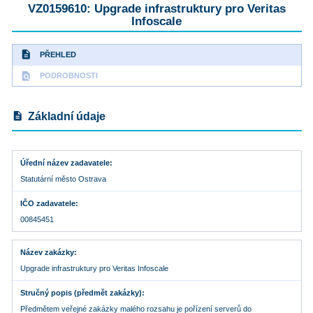
VZ0159610: Upgrade infrastruktury pro Veritas
Infoscale
description
PŘEHLED
find_in_page
PODROBNOSTI
description
Základní údaje
Úřední název zadavatele
Statutární město Ostrava
IČO zadavatele
00845451
Název zakázky
Upgrade infrastruktury pro Veritas Infoscale
Stručný popis (předmět zakázky)
Předmětem veřejné zakázky malého rozsahu je pořízení serverů do