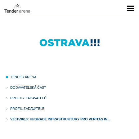
TENDER ARENA
fiber_manual_record
DODAVATELSKÁ ČÁST
keyboard_arrow_right
PROFILY ZADAVATELŮ
keyboard_arrow_right
PROFIL ZADAVATELE
keyboard_arrow_right
VZ0159610: UPGRADE INFRASTRUKTURY PRO VERITAS IN...
keyboard_arrow_right