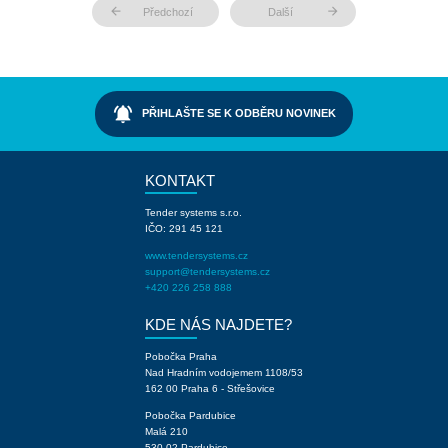
arrow_back
arrow_forward
Předchozí
Další
notifications_active
PŘIHLAŠTE SE K ODBĚRU NOVINEK
KONTAKT
Tender systems s.r.o.
IČO: 291 45 121
www.tendersystems.cz
support@tendersystems.cz
+420 226 258 888
KDE NÁS NAJDETE?
Pobočka Praha
Nad Hradním vodojemem 1108/53
162 00 Praha 6 - Střešovice
Pobočka Pardubice
Malá 210
530 02 Pardubice