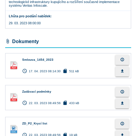
technologické infrastruktury kupujícího a rozšíření současné implementace
systému Veritas Infoscale.
Lhůta pro podání nabídek
29. 03. 2023 08:00:00
attach_file
Dokumenty
info_outline
Smlouva_1454_2023
access_time
sd_card
file_download
17. 04. 2023 08:14:30
511 kB
info_outline
Zadávací podmínky
access_time
sd_card
file_download
22. 03. 2023 08:49:56
433 kB
info_outline
ZD_P2_Krycí list
access_time
sd_card
file_download
22. 03. 2023 08:49:56
19 kB