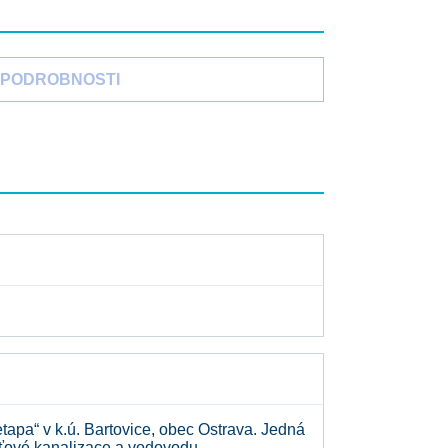
PODROBNOSTI
tapa“ v k.ú. Bartovice, obec Ostrava. Jedná
šťové kanalizace a vodovodu.