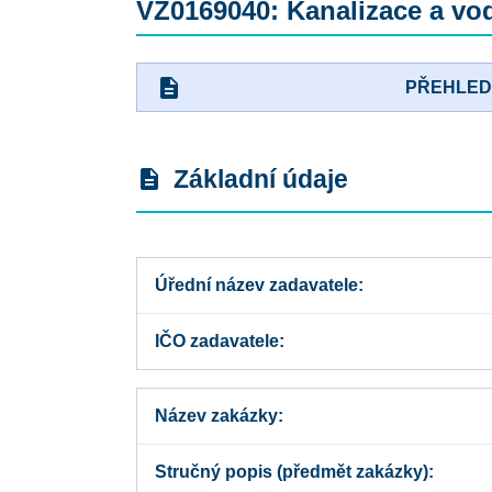
VZ0169040: Kanalizace a vod
description
PŘEHLE
Základní údaje
description
Úřední název zadavatele
IČO zadavatele
Název zakázky
Stručný popis (předmět zakázky)