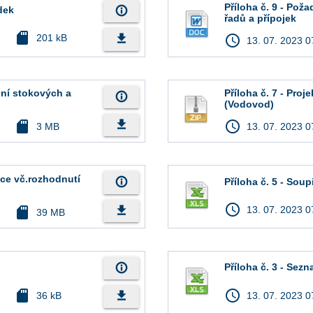
Příloha č. 9 - Po
info_outline
dek
řadů a přípojek
sd_card
file_download
201 kB
access_time
13. 07. 2023 0
ění stokových a
Příloha č. 7 - Pro
info_outline
(Vodovod)
file_download
sd_card
access_time
3 MB
13. 07. 2023 0
ace vč.rozhodnutí
info_outline
Příloha č. 5 - Sou
access_time
file_download
sd_card
13. 07. 2023 0
39 MB
info_outline
Příloha č. 3 - Sez
sd_card
access_time
file_download
36 kB
13. 07. 2023 0