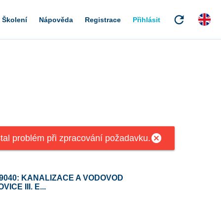
refresh
Školení
Nápověda
Registrace
Přihlásit
cancel
tal problém při zpracování požadavku.
9040: KANALIZACE A VODOVOD
ICE III. E...