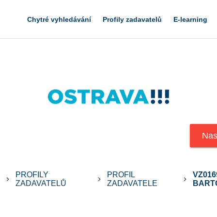
Chytré vyhledávání
Profily zadavatelů
E-learning
Nas
PROFILY
PROFIL
VZ016
keyboard_arrow_right
keyboard_arrow_right
keyboard_arrow_right
ZADAVATELŮ
ZADAVATELE
BARTOV