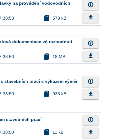
žadavky na provádění vodovodních
info_outline
file_download
sd_card
7:38:50
578 kB
jektová dokumentace vč.rozhodnutí
info_outline
file_download
sd_card
7:38:50
18 MB
info_outline
pis stavebních prací s výkazem výměr
sd_card
file_download
7:38:50
933 kB
info_outline
nam stavebních prací
sd_card
file_download
7:38:50
11 kB