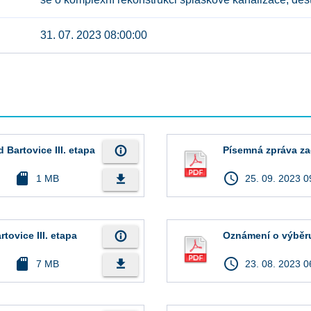
31. 07. 2023 08:00:00
info_outline
 Bartovice III. etapa
Písemná zpráva za
sd_card
access_time
file_download
1 MB
25. 09. 2023 0
info_outline
ovice III. etapa
Oznámení o výběr
sd_card
access_time
file_download
7 MB
23. 08. 2023 0