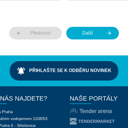
arrow_back
arrow_forward
Předchozí
Další
notifications_active
PŘIHLAŠTE SE K ODBĚRU NOVINEK
 NÁS NAJDETE?
NAŠE PORTÁLY
a Praha
adním vodojemem 1108/53
Praha 6 - Střešovice