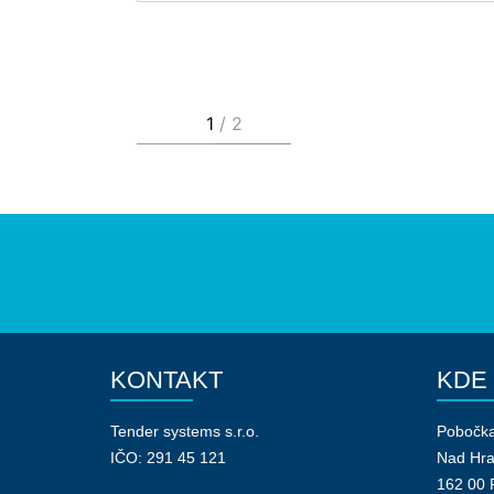
KONTAKT
KDE
Tender systems s.r.o.
Pobočk
IČO: 291 45 121
Nad Hr
162 00 