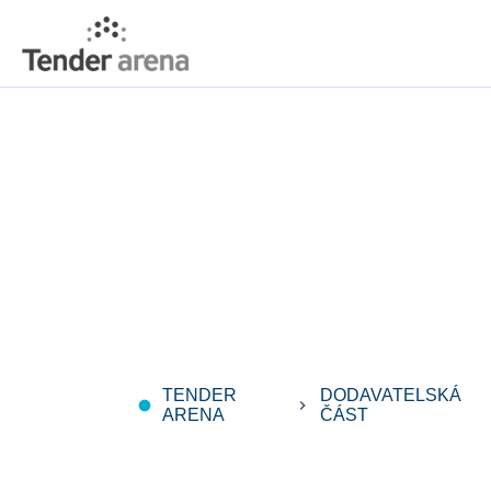
TENDER
DODAVATELSKÁ
fiber_manual_record
keyboard_arrow_right
ARENA
ČÁST