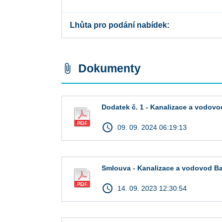
Lhůta pro podání nabídek
Dokumenty
attach_file
Dodatek č. 1 - Kanalizace a vodovod
access_time
09. 09. 2024 06:19:13
Smlouva - Kanalizace a vodovod Bart
access_time
14. 09. 2023 12:30:54