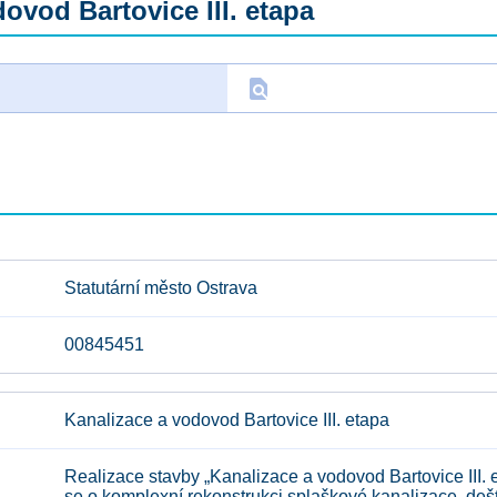
ovod Bartovice III. etapa
find_in_page
D
Statutární město Ostrava
00845451
Kanalizace a vodovod Bartovice III. etapa
Realizace stavby „Kanalizace a vodovod Bartovice III. e
se o komplexní rekonstrukci splaškové kanalizace, de