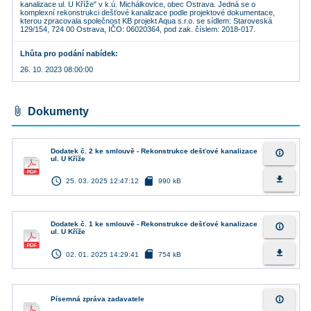
kanalizace ul. U Kříže" v k.ú. Michálkovice, obec Ostrava. Jedná se o
komplexní rekonstrukci dešťové kanalizace podle projektové dokumentace,
kterou zpracovala společnost KB projekt Aqua s.r.o. se sídlem: Staroveská
129/154, 724 00 Ostrava, IČO: 06020364, pod zak. číslem: 2018-017.
Lhůta pro podání nabídek
26. 10. 2023 08:00:00
attach_file
Dokumenty
Dodatek č. 2 ke smlouvě - Rekonstrukce dešťové kanalizace
info_outline
ul. U Kříže
access_time
sd_card
file_download
25. 03. 2025 12:47:12
990 kB
Dodatek č. 1 ke smlouvě - Rekonstrukce dešťové kanalizace
info_outline
ul. U Kříže
access_time
sd_card
file_download
02. 01. 2025 14:29:41
754 kB
info_outline
Písemná zpráva zadavatele