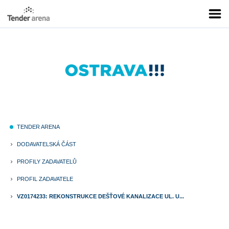
TENDER ARENA
fiber_manual_record
DODAVATELSKÁ ČÁST
keyboard_arrow_right
PROFILY ZADAVATELŮ
keyboard_arrow_right
PROFIL ZADAVATELE
keyboard_arrow_right
VZ0174233: REKONSTRUKCE DEŠŤOVÉ KANALIZACE UL. U...
keyboard_arrow_right