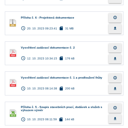
info_outline
Příloha č. 6 - Projektová dokumentace
access_time
sd_card
file_download
20. 10. 2023 09:23:41
31 MB
info_outline
Vysvětlení zadávací dokumentace č. 2
access_time
sd_card
file_download
12. 10. 2023 10:34:15
176 kB
info_outline
Vysvětlení zadávací dokumentace č. 1 a prodloužení lhůty
access_time
sd_card
file_download
10. 10. 2023 08:14:38
200 kB
Příloha č. 5 - Soupis stavebních prací, dodávek a služeb s
info_outline
výkazem výměr
access_time
sd_card
file_download
10. 10. 2023 08:11:59
144 kB