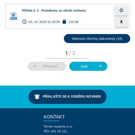
info_outline
Příloha č. 1 - Požadavky na obsah smlouvy
access_time
sd_card
file_download
03. 10. 2023 11:18:39
124 kB
Stáhnout všechny dokumenty (19)
arrow_back
arrow_forward
Předchozí
Další
notifications_active
PŘIHLAŠTE SE K ODBĚRU NOVINEK
KONTAKT
Tender systems s.r.o.
IČO: 291 45 121