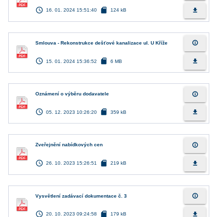
access_time
sd_card
file_download
16. 01. 2024 15:51:40
124 kB
info_outline
Smlouva - Rekonstrukce dešťové kanalizace ul. U Kříže
access_time
sd_card
file_download
15. 01. 2024 15:36:52
6 MB
info_outline
Oznámení o výběru dodavatele
access_time
sd_card
file_download
05. 12. 2023 10:26:20
359 kB
info_outline
Zveřejnění nabídkových cen
access_time
sd_card
file_download
26. 10. 2023 15:26:51
219 kB
info_outline
Vysvětlení zadávací dokumentace č. 3
access_time
sd_card
file_download
20. 10. 2023 09:24:58
179 kB