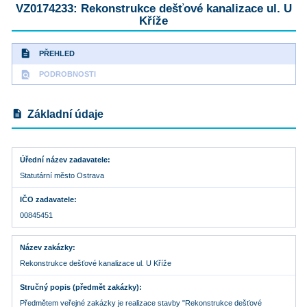
VZ0174233: Rekonstrukce dešťové kanalizace ul. U
Kříže
description
PŘEHLED
find_in_page
PODROBNOSTI
description
Základní údaje
Úřední název zadavatele
Statutární město Ostrava
IČO zadavatele
00845451
Název zakázky
Rekonstrukce dešťové kanalizace ul. U Kříže
Stručný popis (předmět zakázky)
Předmětem veřejné zakázky je realizace stavby "Rekonstrukce dešťové