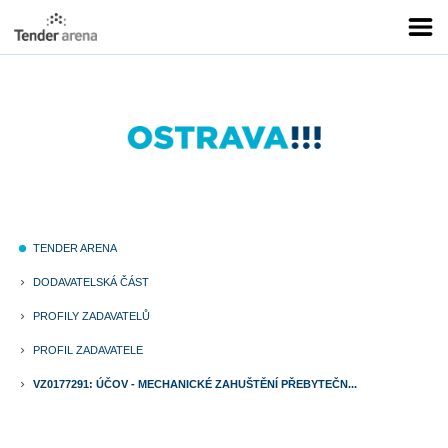
TENDER ARENA
fiber_manual_record
DODAVATELSKÁ ČÁST
keyboard_arrow_right
PROFILY ZADAVATELŮ
keyboard_arrow_right
PROFIL ZADAVATELE
keyboard_arrow_right
VZ0177291: ÚČOV - MECHANICKÉ ZAHUŠTĚNÍ PŘEBYTEČN...
keyboard_arrow_right