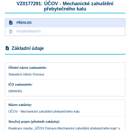
VZ0177291: ÚČOV - Mechanické zahuštění
přebytečného kalu
description
PŘEHLED
find_in_page
PODROBNOSTI
description
Základní údaje
Úřední název zadavatele
Statutární město Ostrava
IČO zadavatele
00845451
Název zakázky
ÚČOV - Mechanické zahuštění přebytečného kalu
Stručný popis (předmět zakázky)
Realizace stavby „ÚČOV Ostrava Mechanické zahuštění přebytečného kalu“ v