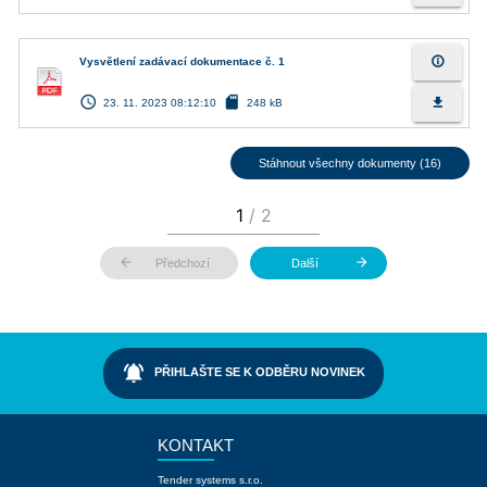
info_outline
Vysvětlení zadávací dokumentace č. 1
access_time
sd_card
file_download
23. 11. 2023 08:12:10
248 kB
Stáhnout všechny dokumenty (16)
arrow_back
arrow_forward
Předchozí
Další
notifications_active
PŘIHLAŠTE SE K ODBĚRU NOVINEK
KONTAKT
Tender systems s.r.o.