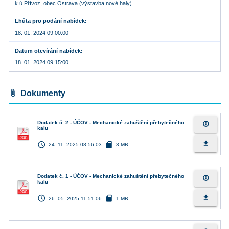
k.ú.Přívoz, obec Ostrava (výstavba nové haly).
Lhůta pro podání nabídek
18. 01. 2024 09:00:00
Datum otevírání nabídek
18. 01. 2024 09:15:00
attach_file
Dokumenty
Dodatek č. 2 - ÚČOV - Mechanické zahuštění přebytečného
info_outline
kalu
access_time
sd_card
file_download
24. 11. 2025 08:56:03
3 MB
Dodatek č. 1 - ÚČOV - Mechanické zahuštění přebytečného
info_outline
kalu
access_time
sd_card
file_download
26. 05. 2025 11:51:06
1 MB