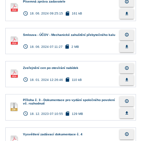
info_outline
Písemná zpráva zadavatele
access_time
sd_card
file_download
18. 06. 2024 09:25:15
161 kB
info_outline
Smlouva - ÚČOV - Mechanické zahuštění přebytečného kalu
access_time
sd_card
file_download
18. 06. 2024 07:11:27
2 MB
info_outline
Zveřejnění cen po otevírání nabídek
access_time
sd_card
file_download
18. 01. 2024 12:26:46
110 kB
Příloha č. 3 - Dokumentace pro vydání společného povolení
info_outline
vč. rozhodnutí
access_time
sd_card
file_download
18. 12. 2023 07:10:55
129 MB
info_outline
Vysvětlení zadávací dokumentace č. 4