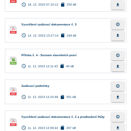
access_time
sd_card
file_download
18. 12. 2023 07:10:12
250 kB
info_outline
Vysvětlení zadávací dokumentace č. 3
access_time
sd_card
file_download
14. 12. 2023 13:27:14
249 kB
info_outline
Příloha č. 4 - Seznam stavebních prací
access_time
sd_card
file_download
11. 12. 2023 12:11:43
40 kB
info_outline
Zadávací podmínky
access_time
sd_card
file_download
11. 12. 2023 12:10:49
351 kB
info_outline
Vysvětlení zadávací dokumentace č. 2 a prodloužení lhůty
access_time
sd_card
file_download
11. 12. 2023 12:09:42
297 kB