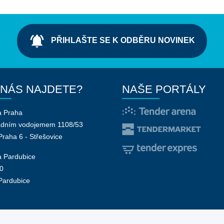
notifications_active
PŘIHLAŠTE SE K ODBĚRU NOVINEK
 NÁS NAJDETE?
NAŠE PORTÁLY
a Praha
adním vodojemem 1108/53
Praha 6 - Střešovice
 Pardubice
0
Pardubice