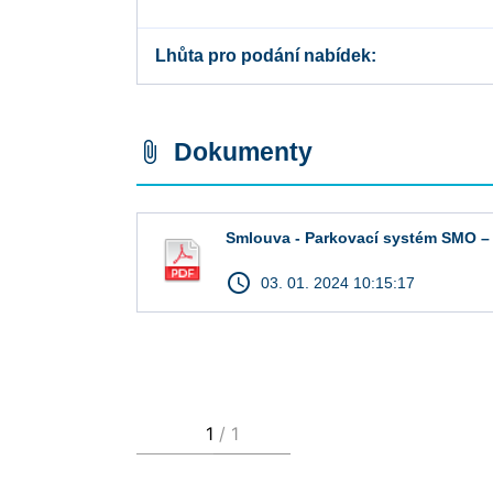
Lhůta pro podání nabídek
Dokumenty
attach_file
Smlouva - Parkovací systém SMO –
access_time
03. 01. 2024 10:15:17