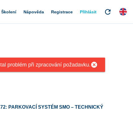
refresh
Školení
Nápověda
Registrace
Přihlásit
cancel
tal problém při zpracování požadavku.
172: PARKOVACÍ SYSTÉM SMO – TECHNICKÝ