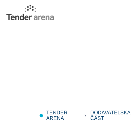
TENDER
DODAVATELSKÁ
fiber_manual_record
keyboard_arrow_right
ARENA
ČÁST