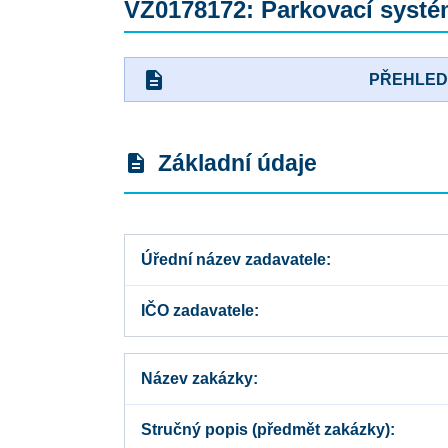
VZ0178172: Parkovací systé
description
PŘEHLE
Základní údaje
description
Úřední název zadavatele
IČO zadavatele
Název zakázky
Stručný popis (předmět zakázky)