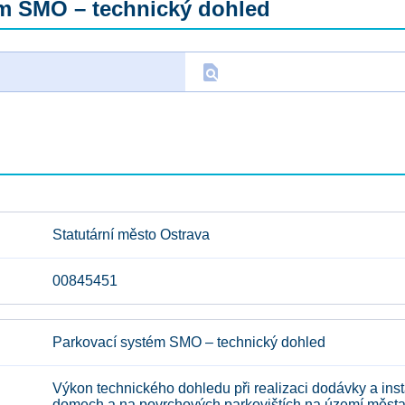
m SMO – technický dohled
find_in_page
D
Statutární město Ostrava
00845451
Parkovací systém SMO – technický dohled
Výkon technického dohledu při realizaci dodávky a ins
domech a na povrchových parkovištích na území města