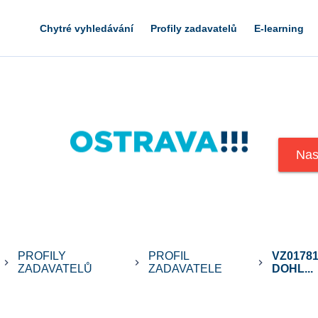
Chytré vyhledávání
Profily zadavatelů
E-learning
Nas
PROFILY
PROFIL
VZ0178
keyboard_arrow_right
keyboard_arrow_right
keyboard_arrow_right
ZADAVATELŮ
ZADAVATELE
DOHL...