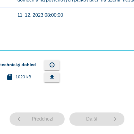
11. 12. 2023 08:00:00
info_outline
 technický dohled
sd_card
file_download
1020 kB
arrow_back
arrow_forward
Předchozí
Další