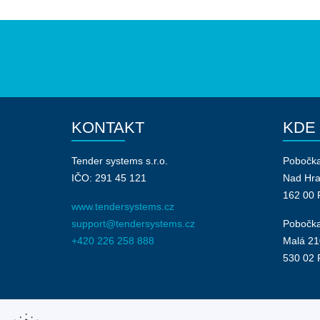
KONTAKT
KDE
Tender systems s.r.o.
Pobočk
IČO: 291 45 121
Nad Hr
162 00 
www.tendersystems.cz
support@tendersystems.cz
Pobočka
+420 226 258 888
Malá 21
530 02 