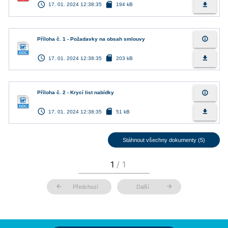
access_time
sd_card
file_download
17. 01. 2024 12:38:35
194 kB
info_outline
Příloha č. 1 - Požadavky na obsah smlouvy
access_time
sd_card
file_download
17. 01. 2024 12:38:35
203 kB
info_outline
Příloha č. 2 - Krycí list nabídky
access_time
sd_card
file_download
17. 01. 2024 12:38:35
51 kB
Stáhnout všechny dokumenty (5)
arrow_back
arrow_forward
Předchozí
Další