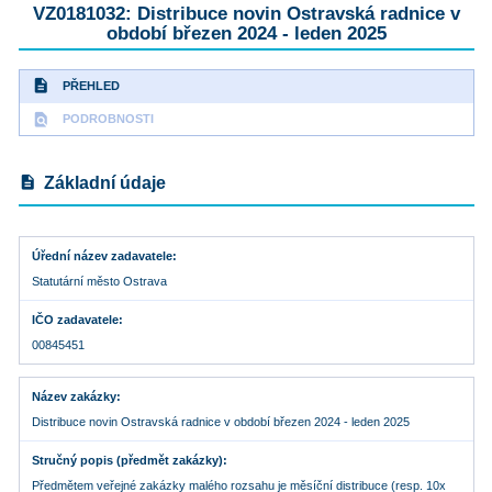
VZ0181032: Distribuce novin Ostravská radnice v
období březen 2024 - leden 2025
description
PŘEHLED
find_in_page
PODROBNOSTI
description
Základní údaje
Úřední název zadavatele
Statutární město Ostrava
IČO zadavatele
00845451
Název zakázky
Distribuce novin Ostravská radnice v období březen 2024 - leden 2025
Stručný popis (předmět zakázky)
Předmětem veřejné zakázky malého rozsahu je měsíční distribuce (resp. 10x