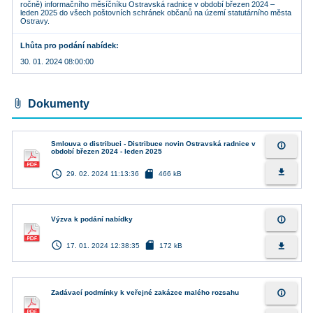
ročně) informačního měsíčníku Ostravská radnice v období březen 2024 –
leden 2025 do všech poštovních schránek občanů na území statutárního města
Ostravy.
Lhůta pro podání nabídek
30. 01. 2024 08:00:00
attach_file
Dokumenty
Smlouva o distribuci - Distribuce novin Ostravská radnice v
info_outline
období březen 2024 - leden 2025
access_time
sd_card
file_download
29. 02. 2024 11:13:36
466 kB
info_outline
Výzva k podání nabídky
access_time
sd_card
file_download
17. 01. 2024 12:38:35
172 kB
info_outline
Zadávací podmínky k veřejné zakázce malého rozsahu