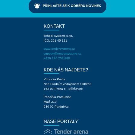
notifications_active
PŘIHLAŠTE SE K ODBĚRU NOVINEK
KONTAKT
Tender systems s.r.o.
IČO: 291 45 121
www.tendersystems.cz
support@tendersystems.cz
+420 226 258 888
KDE NÁS NAJDETE?
Pobočka Praha
Nad Hradním vodojemem 1108/53
162 00 Praha 6 - Střešovice
Pobočka Pardubice
Malá 210
530 02 Pardubice
NAŠE PORTÁLY