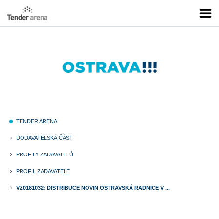
TENDER ARENA
fiber_manual_record
DODAVATELSKÁ ČÁST
keyboard_arrow_right
PROFILY ZADAVATELŮ
keyboard_arrow_right
PROFIL ZADAVATELE
keyboard_arrow_right
VZ0181032: DISTRIBUCE NOVIN OSTRAVSKÁ RADNICE V ...
keyboard_arrow_right