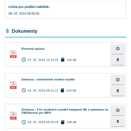
Lhůta pro podání nabídek
08. 03. 2024 09:00:00
attach_file
Dokumenty
info_outline
Písemná zpráva
access_time
sd_card
file_download
07. 05. 2024 12:13:53
140 kB
info_outline
Smlouva - osmimístné osobní vozidlo
access_time
sd_card
file_download
03. 05. 2024 08:12:11
416 kB
Smlouva - 3 ks osobních vozidel kategorie M1 s pohonem na
info_outline
CNG/benzín pro MPO
access_time
sd_card
file_download
03. 05. 2024 05:55:20
348 kB