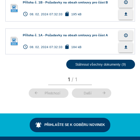
info_outline
Příloha č. 1B - Požadavky na obsah smlouvy pro část B
access_time
sd_card
file_download
08. 02. 2024 07:32:33
195 kB
info_outline
Příloha č. 1A - Požadavky na obsah smlouvy pro část A
access_time
sd_card
file_download
08. 02. 2024 07:32:33
184 kB
Stáhnout všechny dokumenty (9)
arrow_back
arrow_forward
Předchozí
Další
notifications_active
PŘIHLAŠTE SE K ODBĚRU NOVINEK