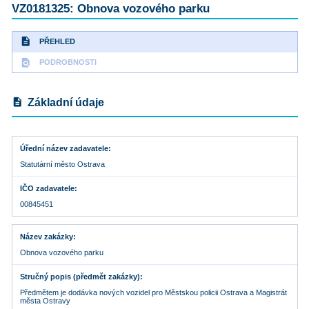
VZ0181325: Obnova vozového parku
description
PŘEHLED
find_in_page
PODROBNOSTI
description
Základní údaje
Úřední název zadavatele
Statutární město Ostrava
IČO zadavatele
00845451
Název zakázky
Obnova vozového parku
Stručný popis (předmět zakázky)
Předmětem je dodávka nových vozidel pro Městskou policii Ostrava a Magistrát
města Ostravy