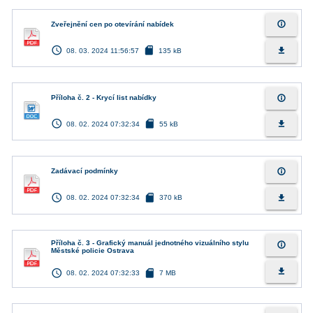
info_outline
Zveřejnění cen po otevírání nabídek
access_time
sd_card
file_download
08. 03. 2024 11:56:57
135 kB
info_outline
Příloha č. 2 - Krycí list nabídky
access_time
sd_card
file_download
08. 02. 2024 07:32:34
55 kB
info_outline
Zadávací podmínky
access_time
sd_card
file_download
08. 02. 2024 07:32:34
370 kB
Příloha č. 3 - Grafický manuál jednotného vizuálního stylu
info_outline
Městské policie Ostrava
access_time
sd_card
file_download
08. 02. 2024 07:32:33
7 MB