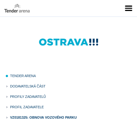
TENDER ARENA
fiber_manual_record
DODAVATELSKÁ ČÁST
keyboard_arrow_right
PROFILY ZADAVATELŮ
keyboard_arrow_right
PROFIL ZADAVATELE
keyboard_arrow_right
VZ0181325: OBNOVA VOZOVÉHO PARKU
keyboard_arrow_right