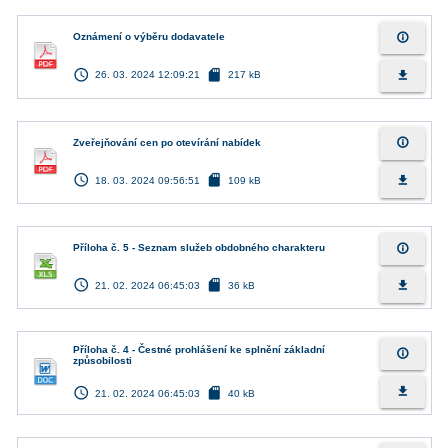
info_outline
Oznámení o výběru dodavatele
access_time
sd_card
file_download
26. 03. 2024 12:09:21
217 kB
info_outline
Zveřejňování cen po otevírání nabídek
access_time
sd_card
file_download
18. 03. 2024 09:56:51
109 kB
info_outline
Příloha č. 5 - Seznam služeb obdobného charakteru
access_time
sd_card
file_download
21. 02. 2024 06:45:03
36 kB
Příloha č. 4 - Čestné prohlášení ke splnění základní
info_outline
způsobilosti
access_time
sd_card
file_download
21. 02. 2024 06:45:03
40 kB