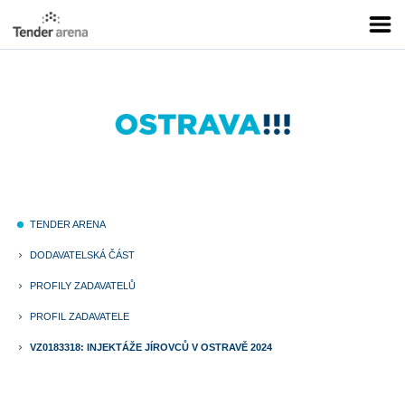
TENDER ARENA
fiber_manual_record
DODAVATELSKÁ ČÁST
keyboard_arrow_right
PROFILY ZADAVATELŮ
keyboard_arrow_right
PROFIL ZADAVATELE
keyboard_arrow_right
VZ0183318: INJEKTÁŽE JÍROVCŮ V OSTRAVĚ 2024
keyboard_arrow_right