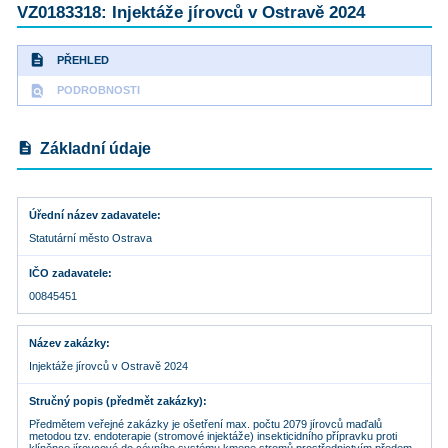
VZ0183318: Injektáže jírovců v Ostravě 2024
description
PŘEHLED
find_in_page
PODROBNOSTI
description
Základní údaje
Úřední název zadavatele
Statutární město Ostrava
IČO zadavatele
00845451
Název zakázky
Injektáže jírovců v Ostravě 2024
Stručný popis (předmět zakázky)
Předmětem veřejné zakázky je ošetření max. počtu 2079 jírovců maďalů
metodou tzv. endoterapie (stromové injektáže) insekticidního přípravku proti