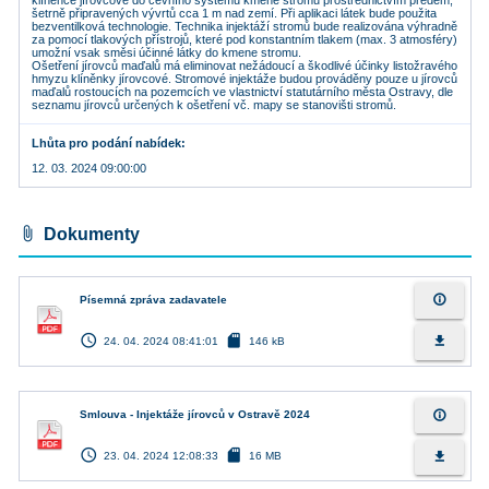
klíněnce jírovcové do cévního systému kmene stromů prostřednictvím předem,
šetrně připravených vývrtů cca 1 m nad zemí. Při aplikaci látek bude použita
bezventilková technologie. Technika injektáží stromů bude realizována výhradně
za pomocí tlakových přístrojů, které pod konstantním tlakem (max. 3 atmosféry)
umožní vsak směsi účinné látky do kmene stromu.
Ošetření jírovců maďalů má eliminovat nežádoucí a škodlivé účinky listožravého
hmyzu klíněnky jírovcové. Stromové injektáže budou prováděny pouze u jírovců
maďalů rostoucích na pozemcích ve vlastnictví statutárního města Ostravy, dle
seznamu jírovců určených k ošetření vč. mapy se stanovišti stromů.
Lhůta pro podání nabídek
12. 03. 2024 09:00:00
attach_file
Dokumenty
info_outline
Písemná zpráva zadavatele
access_time
sd_card
file_download
24. 04. 2024 08:41:01
146 kB
info_outline
Smlouva - Injektáže jírovců v Ostravě 2024
access_time
sd_card
file_download
23. 04. 2024 12:08:33
16 MB