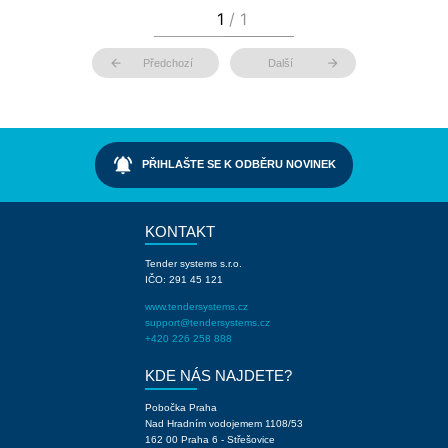
arrow_back
arrow_forward
Předchozí
Další
notifications_active
PŘIHLAŠTE SE K ODBĚRU NOVINEK
KONTAKT
Tender systems s.r.o.
IČO: 291 45 121
www.tendersystems.cz
support@tendersystems.cz
+420 226 258 888
KDE NÁS NAJDETE?
Pobočka Praha
Nad Hradním vodojemem 1108/53
162 00 Praha 6 - Střešovice