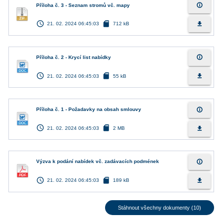
info_outline
Příloha č. 3 - Seznam stromů vč. mapy
access_time
sd_card
file_download
21. 02. 2024 06:45:03
712 kB
info_outline
Příloha č. 2 - Krycí list nabídky
access_time
sd_card
file_download
21. 02. 2024 06:45:03
55 kB
info_outline
Příloha č. 1 - Požadavky na obsah smlouvy
access_time
sd_card
file_download
21. 02. 2024 06:45:03
2 MB
info_outline
Výzva k podání nabídek vč. zadávacích podmének
access_time
sd_card
file_download
21. 02. 2024 06:45:03
189 kB
Stáhnout všechny dokumenty (10)