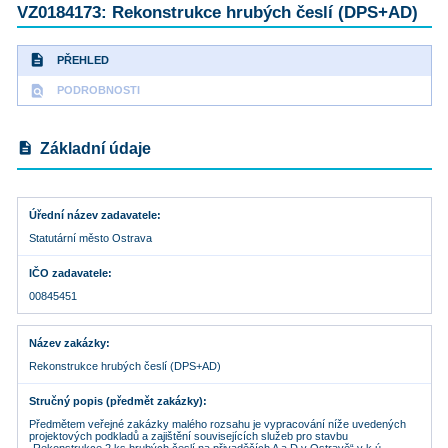
VZ0184173: Rekonstrukce hrubých česlí (DPS+AD)
description
PŘEHLED
find_in_page
PODROBNOSTI
description
Základní údaje
Úřední název zadavatele
Statutární město Ostrava
IČO zadavatele
00845451
Název zakázky
Rekonstrukce hrubých česlí (DPS+AD)
Stručný popis (předmět zakázky)
Předmětem veřejné zakázky malého rozsahu je vypracování níže uvedených
projektových podkladů a zajištění souvisejících služeb pro stavbu