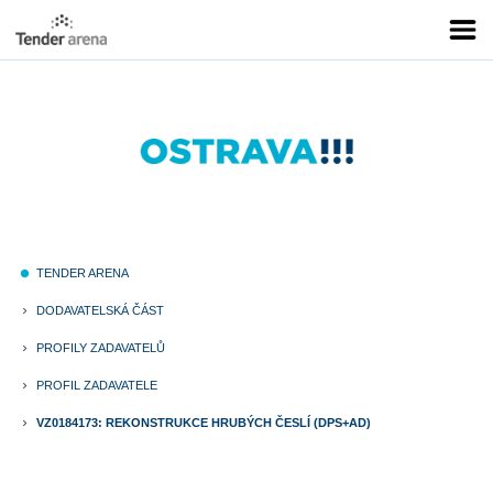
TENDER ARENA
fiber_manual_record
DODAVATELSKÁ ČÁST
keyboard_arrow_right
PROFILY ZADAVATELŮ
keyboard_arrow_right
PROFIL ZADAVATELE
keyboard_arrow_right
VZ0184173: REKONSTRUKCE HRUBÝCH ČESLÍ (DPS+AD)
keyboard_arrow_right