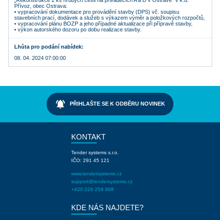
„Rekonstrukce 2 ks hrubých česlí na přivaděčích A a D v Ostravě“ v k.ú.
Přívoz, obec Ostrava:
• vypracování dokumentace pro provádění stavby (DPS) vč. soupisu
stavebních prací, dodávek a služeb s výkazem výměr a položkových rozpočtů,
• vypracování plánu BOZP a jeho případné aktualizace při přípravě stavby,
Lhůta pro podání nabídek
08. 04. 2024 07:00:00
notifications_active
PŘIHLAŠTE SE K ODBĚRU NOVINEK
KONTAKT
Tender systems s.r.o.
IČO: 291 45 121
www.tendersystems.cz
support@tendersystems.cz
+420 226 258 888
KDE NÁS NAJDETE?