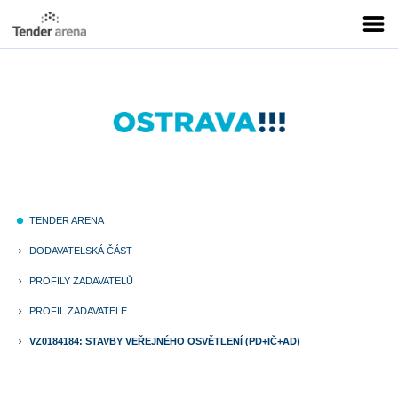
TENDER ARENA
fiber_manual_record
DODAVATELSKÁ ČÁST
keyboard_arrow_right
PROFILY ZADAVATELŮ
keyboard_arrow_right
PROFIL ZADAVATELE
keyboard_arrow_right
VZ0184184: STAVBY VEŘEJNÉHO OSVĚTLENÍ (PD+IČ+AD)
keyboard_arrow_right