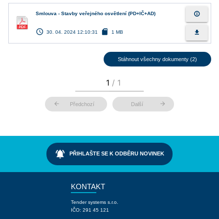
info_outline
Smlouva - Stavby veřejného osvětlení (PD+IČ+AD)
access_time
sd_card
file_download
30. 04. 2024 12:10:31
1 MB
Stáhnout všechny dokumenty (2)
arrow_back
arrow_forward
Předchozí
Další
notifications_active
PŘIHLAŠTE SE K ODBĚRU NOVINEK
KONTAKT
Tender systems s.r.o.
IČO: 291 45 121