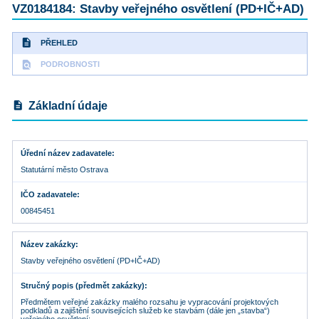
VZ0184184: Stavby veřejného osvětlení (PD+IČ+AD)
description
PŘEHLED
find_in_page
PODROBNOSTI
description
Základní údaje
Úřední název zadavatele
Statutární město Ostrava
IČO zadavatele
00845451
Název zakázky
Stavby veřejného osvětlení (PD+IČ+AD)
Stručný popis (předmět zakázky)
Předmětem veřejné zakázky malého rozsahu je vypracování projektových
podkladů a zajištění souvisejících služeb ke stavbám (dále jen „stavba“)