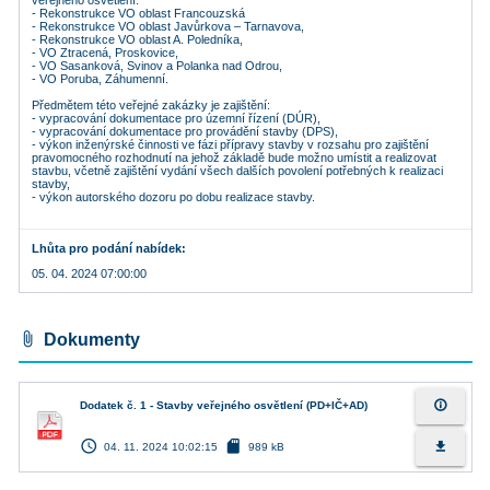
veřejného osvětlení:
- Rekonstrukce VO oblast Francouzská
- Rekonstrukce VO oblast Javůrkova – Tarnavova,
- Rekonstrukce VO oblast A. Poledníka,
- VO Ztracená, Proskovice,
- VO Sasanková, Svinov a Polanka nad Odrou,
- VO Poruba, Záhumenní.
Předmětem této veřejné zakázky je zajištění:
- vypracování dokumentace pro územní řízení (DÚR),
- vypracování dokumentace pro provádění stavby (DPS),
- výkon inženýrské činnosti ve fázi přípravy stavby v rozsahu pro zajištění
pravomocného rozhodnutí na jehož základě bude možno umístit a realizovat
stavbu, včetně zajištění vydání všech dalších povolení potřebných k realizaci
stavby,
- výkon autorského dozoru po dobu realizace stavby.
Lhůta pro podání nabídek
05. 04. 2024 07:00:00
attach_file
Dokumenty
info_outline
Dodatek č. 1 - Stavby veřejného osvětlení (PD+IČ+AD)
access_time
sd_card
file_download
04. 11. 2024 10:02:15
989 kB