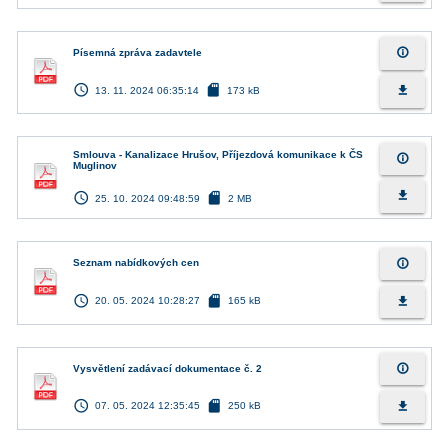
info_outline
Písemná zpráva zadavtele
access_time
sd_card
file_download
13. 11. 2024 06:35:14
173 kB
Smlouva - Kanalizace Hrušov, Příjezdová komunikace k ČS
info_outline
Muglinov
access_time
sd_card
file_download
25. 10. 2024 09:48:59
2 MB
info_outline
Seznam nabídkových cen
access_time
sd_card
file_download
20. 05. 2024 10:28:27
165 kB
info_outline
Vysvětlení zadávací dokumentace č. 2
access_time
sd_card
file_download
07. 05. 2024 12:35:45
250 kB