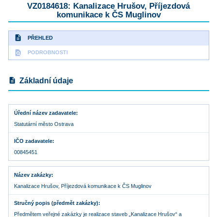
VZ0184618: Kanalizace Hrušov, Příjezdová
komunikace k ČS Muglinov
description
PŘEHLED
find_in_page
PODROBNOSTI
description
Základní údaje
Úřední název zadavatele
Statutární město Ostrava
IČO zadavatele
00845451
Název zakázky
Kanalizace Hrušov, Příjezdová komunikace k ČS Muglinov
Stručný popis (předmět zakázky)
Předmětem veřejné zakázky je realizace staveb „Kanalizace Hrušov“ a