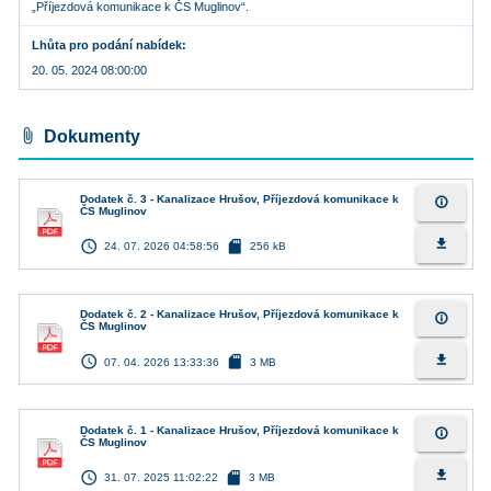
„Příjezdová komunikace k ČS Muglinov“.
Lhůta pro podání nabídek
20. 05. 2024 08:00:00
attach_file
Dokumenty
Dodatek č. 3 - Kanalizace Hrušov, Příjezdová komunikace k
info_outline
ČS Muglinov
access_time
sd_card
file_download
24. 07. 2026 04:58:56
256 kB
Dodatek č. 2 - Kanalizace Hrušov, Příjezdová komunikace k
info_outline
ČS Muglinov
access_time
sd_card
file_download
07. 04. 2026 13:33:36
3 MB
Dodatek č. 1 - Kanalizace Hrušov, Příjezdová komunikace k
info_outline
ČS Muglinov
access_time
sd_card
file_download
31. 07. 2025 11:02:22
3 MB