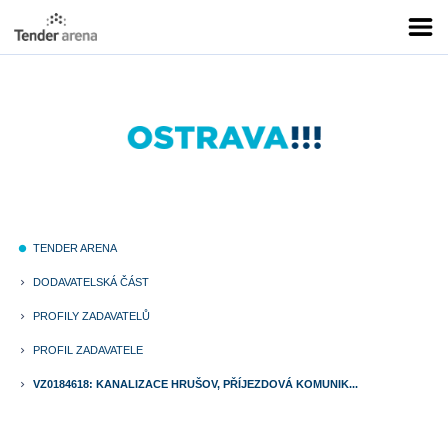
TENDER ARENA
fiber_manual_record
DODAVATELSKÁ ČÁST
keyboard_arrow_right
PROFILY ZADAVATELŮ
keyboard_arrow_right
PROFIL ZADAVATELE
keyboard_arrow_right
VZ0184618: KANALIZACE HRUŠOV, PŘÍJEZDOVÁ KOMUNIK...
keyboard_arrow_right