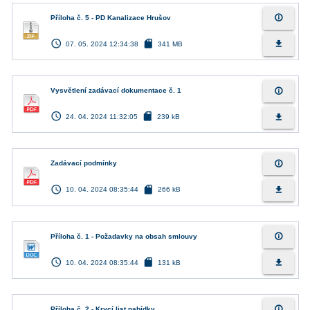
info_outline
Příloha č. 5 - PD Kanalizace Hrušov
access_time
sd_card
file_download
07. 05. 2024 12:34:38
341 MB
info_outline
Vysvětlení zadávací dokumentace č. 1
access_time
sd_card
file_download
24. 04. 2024 11:32:05
239 kB
info_outline
Zadávací podmínky
access_time
sd_card
file_download
10. 04. 2024 08:35:44
266 kB
info_outline
Příloha č. 1 - Požadavky na obsah smlouvy
access_time
sd_card
file_download
10. 04. 2024 08:35:44
131 kB
info_outline
Příloha č. 2 - Krycí list nabídky