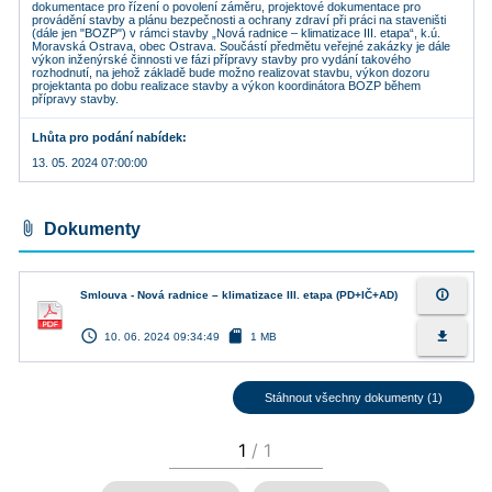
dokumentace pro řízení o povolení záměru, projektové dokumentace pro
provádění stavby a plánu bezpečnosti a ochrany zdraví při práci na staveništi
(dále jen "BOZP") v rámci stavby „Nová radnice – klimatizace III. etapa“, k.ú.
Moravská Ostrava, obec Ostrava. Součástí předmětu veřejné zakázky je dále
výkon inženýrské činnosti ve fázi přípravy stavby pro vydání takového
rozhodnutí, na jehož základě bude možno realizovat stavbu, výkon dozoru
projektanta po dobu realizace stavby a výkon koordinátora BOZP během
přípravy stavby.
Lhůta pro podání nabídek
13. 05. 2024 07:00:00
attach_file
Dokumenty
info_outline
Smlouva - Nová radnice – klimatizace III. etapa (PD+IČ+AD)
access_time
sd_card
file_download
10. 06. 2024 09:34:49
1 MB
Stáhnout všechny dokumenty (1)