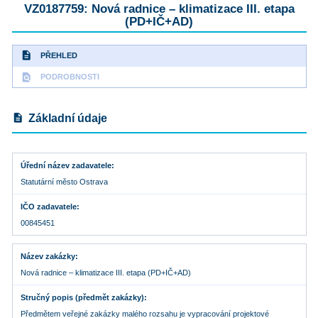
VZ0187759: Nová radnice – klimatizace III. etapa
(PD+IČ+AD)
description
PŘEHLED
find_in_page
PODROBNOSTI
description
Základní údaje
Úřední název zadavatele
Statutární město Ostrava
IČO zadavatele
00845451
Název zakázky
Nová radnice – klimatizace III. etapa (PD+IČ+AD)
Stručný popis (předmět zakázky)
Předmětem veřejné zakázky malého rozsahu je vypracování projektové