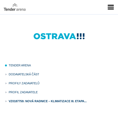
TENDER ARENA
fiber_manual_record
DODAVATELSKÁ ČÁST
keyboard_arrow_right
PROFILY ZADAVATELŮ
keyboard_arrow_right
PROFIL ZADAVATELE
keyboard_arrow_right
VZ0187759: NOVÁ RADNICE – KLIMATIZACE III. ETAPA...
keyboard_arrow_right