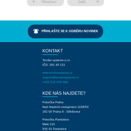
arrow_back
arrow_forward
Předchozí
Další
notifications_active
PŘIHLAŠTE SE K ODBĚRU NOVINEK
KONTAKT
Tender systems s.r.o.
IČO: 291 45 121
www.tendersystems.cz
support@tendersystems.cz
+420 226 258 888
KDE NÁS NAJDETE?
Pobočka Praha
Nad Hradním vodojemem 1108/53
162 00 Praha 6 - Střešovice
Pobočka Pardubice
Malá 210
530 02 Pardubice