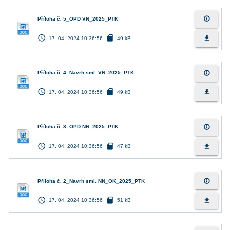
info_outline
Příloha č. 5_OPD VN_2025_PTK
access_time
sd_card
file_download
17. 04. 2024 10:36:56
49 kB
info_outline
Příloha č. 4_Navrh sml. VN_2025_PTK
access_time
sd_card
file_download
17. 04. 2024 10:36:56
49 kB
info_outline
Příloha č. 3_OPD NN_2025_PTK
access_time
sd_card
file_download
17. 04. 2024 10:36:56
47 kB
info_outline
Příloha č. 2_Navrh sml. NN_OK_2025_PTK
access_time
sd_card
file_download
17. 04. 2024 10:36:56
51 kB