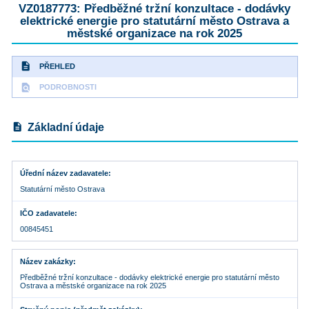
VZ0187773: Předběžné tržní konzultace - dodávky
elektrické energie pro statutární město Ostrava a
městské organizace na rok 2025
description
PŘEHLED
find_in_page
PODROBNOSTI
description
Základní údaje
Úřední název zadavatele
Statutární město Ostrava
IČO zadavatele
00845451
Název zakázky
Předběžné tržní konzultace - dodávky elektrické energie pro statutární město
Ostrava a městské organizace na rok 2025