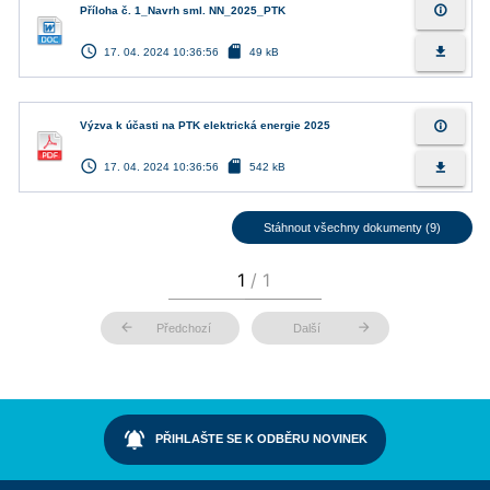
info_outline
Příloha č. 1_Navrh sml. NN_2025_PTK
access_time
sd_card
file_download
17. 04. 2024 10:36:56
49 kB
info_outline
Výzva k účasti na PTK elektrická energie 2025
access_time
sd_card
file_download
17. 04. 2024 10:36:56
542 kB
Stáhnout všechny dokumenty (9)
arrow_back
arrow_forward
Předchozí
Další
notifications_active
PŘIHLAŠTE SE K ODBĚRU NOVINEK