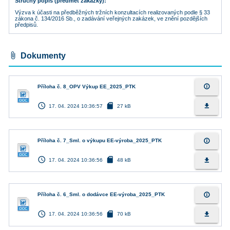
Stručný popis (předmět zakázky)
Výzva k účasti na předběžných tržních konzultacích realizovaných podle § 33
zákona č. 134/2016 Sb., o zadávání veřejných zakázek, ve znění pozdějších
attach_file
Dokumenty
info_outline
Příloha č. 8_OPV Výkup EE_2025_PTK
access_time
sd_card
file_download
17. 04. 2024 10:36:57
27 kB
info_outline
Příloha č. 7_Sml. o výkupu EE-výroba_2025_PTK
access_time
sd_card
file_download
17. 04. 2024 10:36:56
48 kB
info_outline
Příloha č. 6_Sml. o dodávce EE-výroba_2025_PTK
access_time
sd_card
file_download
17. 04. 2024 10:36:56
70 kB