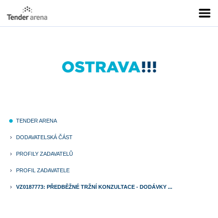
TENDER ARENA
fiber_manual_record
DODAVATELSKÁ ČÁST
keyboard_arrow_right
PROFILY ZADAVATELŮ
keyboard_arrow_right
PROFIL ZADAVATELE
keyboard_arrow_right
VZ0187773: PŘEDBĚŽNÉ TRŽNÍ KONZULTACE - DODÁVKY ...
keyboard_arrow_right