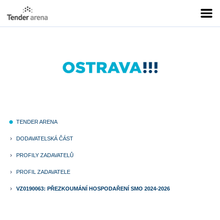
TENDER ARENA
fiber_manual_record
DODAVATELSKÁ ČÁST
keyboard_arrow_right
PROFILY ZADAVATELŮ
keyboard_arrow_right
PROFIL ZADAVATELE
keyboard_arrow_right
VZ0190063: PŘEZKOUMÁNÍ HOSPODAŘENÍ SMO 2024-2026
keyboard_arrow_right