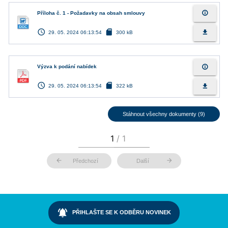
info_outline
Příloha č. 1 - Požadavky na obsah smlouvy
access_time
sd_card
file_download
29. 05. 2024 06:13:54
300 kB
info_outline
Výzva k podání nabídek
access_time
sd_card
file_download
29. 05. 2024 06:13:54
322 kB
Stáhnout všechny dokumenty (9)
arrow_back
arrow_forward
Předchozí
Další
notifications_active
PŘIHLAŠTE SE K ODBĚRU NOVINEK