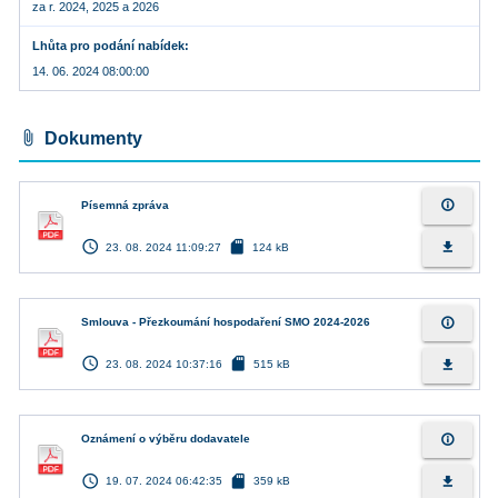
za r. 2024, 2025 a 2026
Lhůta pro podání nabídek
14. 06. 2024 08:00:00
attach_file
Dokumenty
info_outline
Písemná zpráva
access_time
sd_card
file_download
23. 08. 2024 11:09:27
124 kB
info_outline
Smlouva - Přezkoumání hospodaření SMO 2024-2026
access_time
sd_card
file_download
23. 08. 2024 10:37:16
515 kB
info_outline
Oznámení o výběru dodavatele
access_time
sd_card
file_download
19. 07. 2024 06:42:35
359 kB