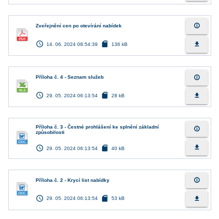
info_outline
Zveřejnění cen po otevírání nabídek
access_time
sd_card
file_download
14. 06. 2024 08:54:39
136 kB
info_outline
Příloha č. 4 - Seznam služeb
access_time
sd_card
file_download
29. 05. 2024 06:13:54
28 kB
Příloha č. 3 - Čestné prohlášení ke splnění základní
info_outline
způsobilosti
access_time
sd_card
file_download
29. 05. 2024 06:13:54
40 kB
info_outline
Příloha č. 2 - Krycí list nabídky
access_time
sd_card
file_download
29. 05. 2024 06:13:54
53 kB