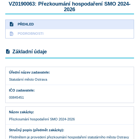
VZ0190063: Přezkoumání hospodaření SMO 2024-
2026
description
PŘEHLED
find_in_page
PODROBNOSTI
description
Základní údaje
Úřední název zadavatele
Statutární město Ostrava
IČO zadavatele
00845451
Název zakázky
Přezkoumání hospodaření SMO 2024-2026
Stručný popis (předmět zakázky)
Předmětem je provedení přezkoumání hospodaření statutárního města Ostravy