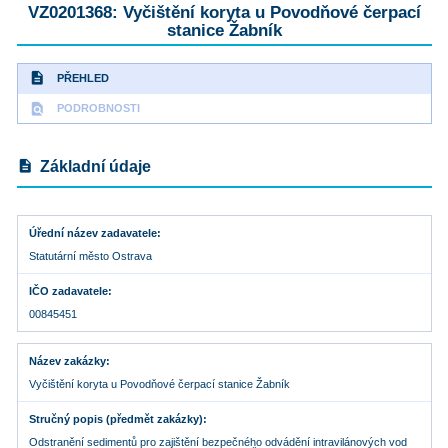
VZ0201368: Vyčištění koryta u Povodňové čerpací
stanice Žabník
description
PŘEHLED
find_in_page
PODROBNOSTI
description
Základní údaje
Úřední název zadavatele
Statutární město Ostrava
IČO zadavatele
00845451
Název zakázky
Vyčištění koryta u Povodňové čerpací stanice Žabník
Stručný popis (předmět zakázky)
Odstranění sedimentů pro zajištění bezpečného odvádění intravilánových vod