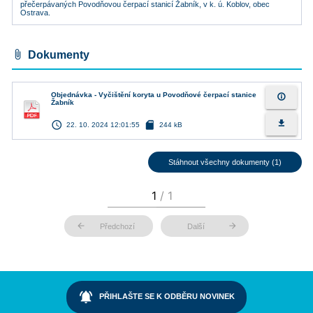
přečerpávaných Povodňovou čerpací stanicí Žabník, v k. ú. Koblov, obec
Ostrava.
attach_file
Dokumenty
Objednávka - Vyčištění koryta u Povodňové čerpací stanice
info_outline
Žabník
access_time
sd_card
file_download
22. 10. 2024 12:01:55
244 kB
Stáhnout všechny dokumenty (1)
arrow_back
arrow_forward
Předchozí
Další
notifications_active
PŘIHLAŠTE SE K ODBĚRU NOVINEK