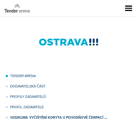
TENDER ARENA
fiber_manual_record
DODAVATELSKÁ ČÁST
keyboard_arrow_right
PROFILY ZADAVATELŮ
keyboard_arrow_right
PROFIL ZADAVATELE
keyboard_arrow_right
VZ0201368: VYČIŠTĚNÍ KORYTA U POVODŇOVÉ ČERPACÍ ...
keyboard_arrow_right