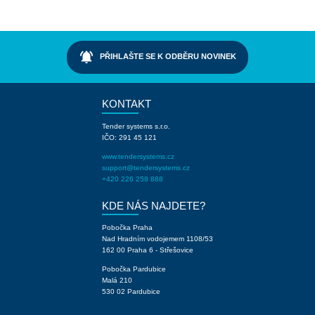
notifications_active
PŘIHLAŠTE SE K ODBĚRU NOVINEK
KONTAKT
Tender systems s.r.o.
IČO: 291 45 121
www.tendersystems.cz
support@tendersystems.cz
+420 226 258 888
KDE NÁS NAJDETE?
Pobočka Praha
Nad Hradním vodojemem 1108/53
162 00 Praha 6 - Střešovice
Pobočka Pardubice
Malá 210
530 02 Pardubice