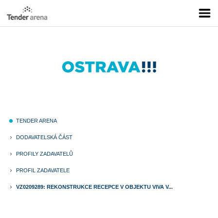
TENDER ARENA
fiber_manual_record
DODAVATELSKÁ ČÁST
keyboard_arrow_right
PROFILY ZADAVATELŮ
keyboard_arrow_right
PROFIL ZADAVATELE
keyboard_arrow_right
VZ0209289: REKONSTRUKCE RECEPCE V OBJEKTU VIVA V...
keyboard_arrow_right