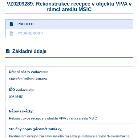
VZ0209289: Rekonstrukce recepce v objektu VIVA v
rámci areálu MSIC
description
PŘEHLED
find_in_page
PODROBNOSTI
description
Základní údaje
Úřední název zadavatele
Statutární město Ostrava
IČO zadavatele
00845451
Název zakázky
Rekonstrukce recepce v objektu VIVA v rámci areálu MSIC
Stručný popis (předmět zakázky)
Předmětem veřejné zakázky malého rozsahu je realizace stavby "Rekonstrukce