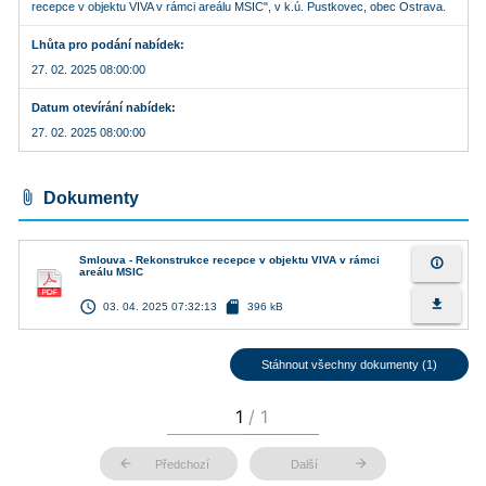
recepce v objektu VIVA v rámci areálu MSIC", v k.ú. Pustkovec, obec Ostrava.
Lhůta pro podání nabídek
27. 02. 2025 08:00:00
Datum otevírání nabídek
27. 02. 2025 08:00:00
attach_file
Dokumenty
Smlouva - Rekonstrukce recepce v objektu VIVA v rámci
info_outline
areálu MSIC
access_time
sd_card
file_download
03. 04. 2025 07:32:13
396 kB
Stáhnout všechny dokumenty (1)
arrow_back
arrow_forward
Předchozí
Další