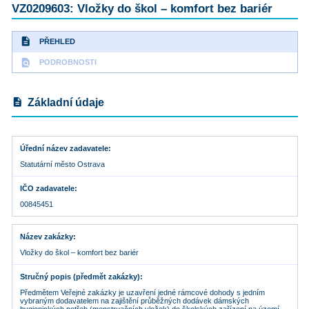
VZ0209603: Vložky do škol – komfort bez bariér
description
PŘEHLED
find_in_page
PODROBNOSTI
description
Základní údaje
Úřední název zadavatele
Statutární město Ostrava
IČO zadavatele
00845451
Název zakázky
Vložky do škol – komfort bez bariér
Stručný popis (předmět zakázky)
Předmětem Veřejné zakázky je uzavření jedné rámcové dohody s jedním
vybraným dodavatelem na zajištění průběžných dodávek dámských