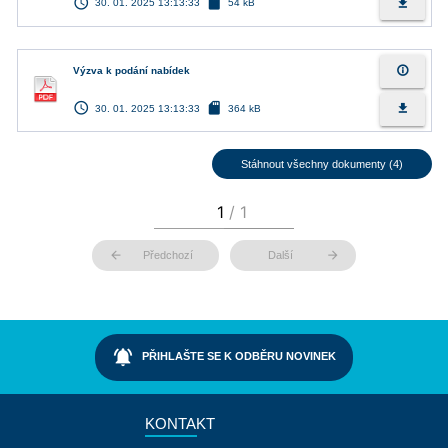
access_time
sd_card
file_download
30. 01. 2025 13:13:33
54 kB
info_outline
Výzva k podání nabídek
access_time
sd_card
file_download
30. 01. 2025 13:13:33
364 kB
Stáhnout všechny dokumenty (4)
arrow_back
arrow_forward
Předchozí
Další
notifications_active
PŘIHLAŠTE SE K ODBĚRU NOVINEK
KONTAKT