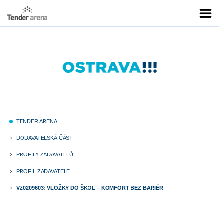
TENDER ARENA
fiber_manual_record
DODAVATELSKÁ ČÁST
keyboard_arrow_right
PROFILY ZADAVATELŮ
keyboard_arrow_right
PROFIL ZADAVATELE
keyboard_arrow_right
VZ0209603: VLOŽKY DO ŠKOL – KOMFORT BEZ BARIÉR
keyboard_arrow_right