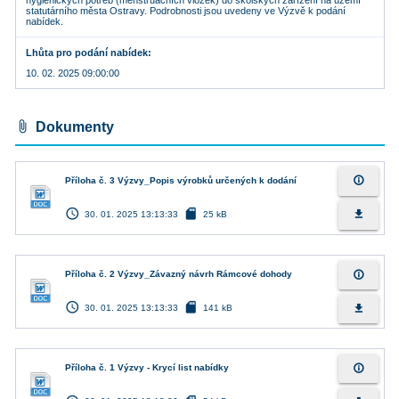
hygienických potřeb (menstruačních vložek) do školských zařízení na území
statutárního města Ostravy. Podrobnosti jsou uvedeny ve Výzvě k podání
nabídek.
Lhůta pro podání nabídek
10. 02. 2025 09:00:00
attach_file
Dokumenty
info_outline
Příloha č. 3 Výzvy_Popis výrobků určených k dodání
access_time
sd_card
file_download
30. 01. 2025 13:13:33
25 kB
info_outline
Příloha č. 2 Výzvy_Závazný návrh Rámcové dohody
access_time
sd_card
file_download
30. 01. 2025 13:13:33
141 kB
info_outline
Příloha č. 1 Výzvy - Krycí list nabídky