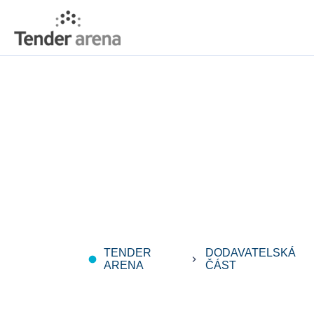
TENDER
DODAVATELSKÁ
fiber_manual_record
keyboard_arrow_right
ARENA
ČÁST