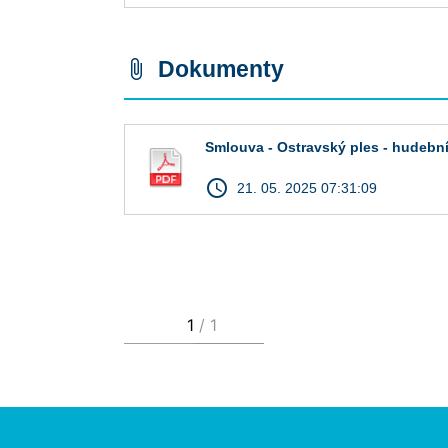
Dokumenty
attach_file
Smlouva - Ostravský ples - hudebn
access_time
21. 05. 2025 07:31:09