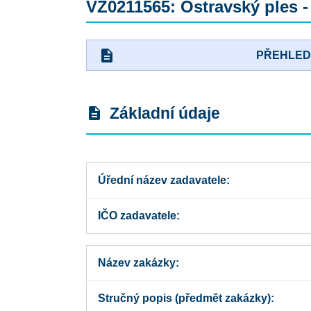
VZ0211565: Ostravský ples 
description
PŘEHLE
Základní údaje
description
Úřední název zadavatele
IČO zadavatele
Název zakázky
Stručný popis (předmět zakázky)