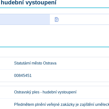
- hudební vystoupení
find_in_page
D
Statutární město Ostrava
00845451
Ostravský ples - hudební vystoupení
Předmětem plnění veřejné zakázky je zajištění umělec