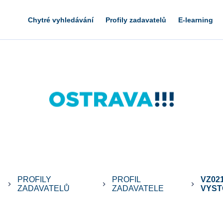
Chytré vyhledávání
Profily zadavatelů
E-learning
PROFILY
PROFIL
VZ02
keyboard_arrow_right
keyboard_arrow_right
keyboard_arrow_right
ZADAVATELŮ
ZADAVATELE
VYST