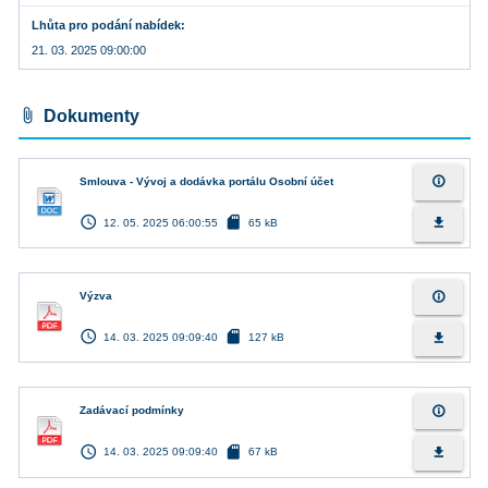
Lhůta pro podání nabídek
21. 03. 2025 09:00:00
attach_file
Dokumenty
info_outline
Smlouva - Vývoj a dodávka portálu Osobní účet
access_time
sd_card
file_download
12. 05. 2025 06:00:55
65 kB
info_outline
Výzva
access_time
sd_card
file_download
14. 03. 2025 09:09:40
127 kB
info_outline
Zadávací podmínky
access_time
sd_card
file_download
14. 03. 2025 09:09:40
67 kB