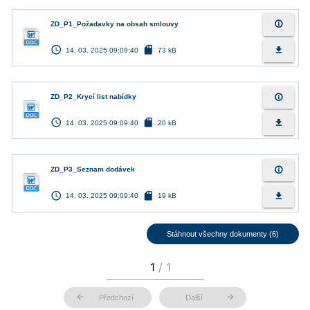
info_outline
ZD_P1_Požadavky na obsah smlouvy
access_time
sd_card
file_download
14. 03. 2025 09:09:40
73 kB
info_outline
ZD_P2_Krycí list nabídky
access_time
sd_card
file_download
14. 03. 2025 09:09:40
20 kB
info_outline
ZD_P3_Seznam dodávek
access_time
sd_card
file_download
14. 03. 2025 09:09:40
19 kB
Stáhnout všechny dokumenty (6)
arrow_back
arrow_forward
Předchozí
Další