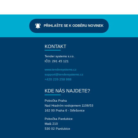
notifications_active
PŘIHLAŠTE SE K ODBĚRU NOVINEK
KONTAKT
Tender systems s.r.o.
IČO: 291 45 121
www.tendersystems.cz
support@tendersystems.cz
+420 226 258 888
KDE NÁS NAJDETE?
Pobočka Praha
Nad Hradním vodojemem 1108/53
162 00 Praha 6 - Střešovice
Pobočka Pardubice
Malá 210
530 02 Pardubice