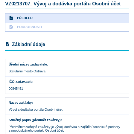
VZ0213707: Vývoj a dodávka portálu Osobní účet
description
PŘEHLED
find_in_page
PODROBNOSTI
description
Základní údaje
Úřední název zadavatele
Statutární město Ostrava
IČO zadavatele
00845451
Název zakázky
Vývoj a dodávka portálu Osobní účet
Stručný popis (předmět zakázky)
Předmětem veřejné zakázky je vývoj, dodávka a zajištění technické podpory
samoobslužného portálu Osobní účet.