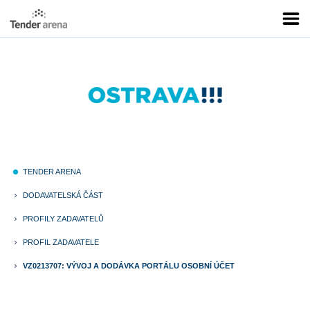
TENDER ARENA
fiber_manual_record
DODAVATELSKÁ ČÁST
keyboard_arrow_right
PROFILY ZADAVATELŮ
keyboard_arrow_right
PROFIL ZADAVATELE
keyboard_arrow_right
VZ0213707: VÝVOJ A DODÁVKA PORTÁLU OSOBNÍ ÚČET
keyboard_arrow_right