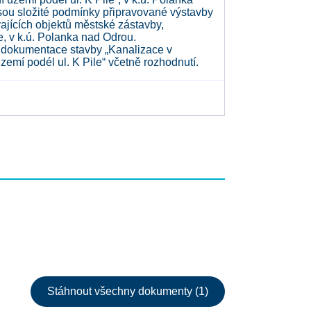
sou složité podmínky připravované výstavby
vajících objektů městské zástavby,
e, v k.ú. Polanka nad Odrou.
á dokumentace stavby „Kanalizace v
mí podél ul. K Pile“ včetně rozhodnutí.
Stáhnout všechny dokumenty (1)