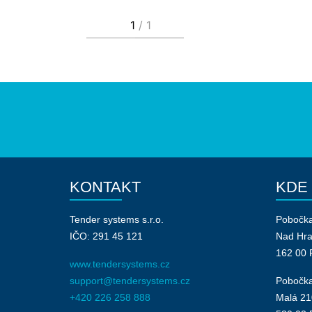
KONTAKT
KDE
Tender systems s.r.o.
Pobočk
IČO: 291 45 121
Nad Hr
162 00 
www.tendersystems.cz
support@tendersystems.cz
Pobočka
+420 226 258 888
Malá 21