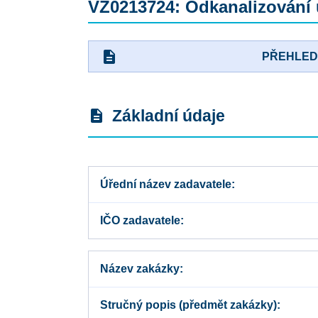
VZ0213724: Odkanalizování ú
description
PŘEHLE
Základní údaje
description
Úřední název zadavatele
IČO zadavatele
Název zakázky
Stručný popis (předmět zakázky)