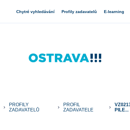
Chytré vyhledávání
Profily zadavatelů
E-learning
PROFILY
PROFIL
VZ021
keyboard_arrow_right
keyboard_arrow_right
keyboard_arrow_right
ZADAVATELŮ
ZADAVATELE
PILE...