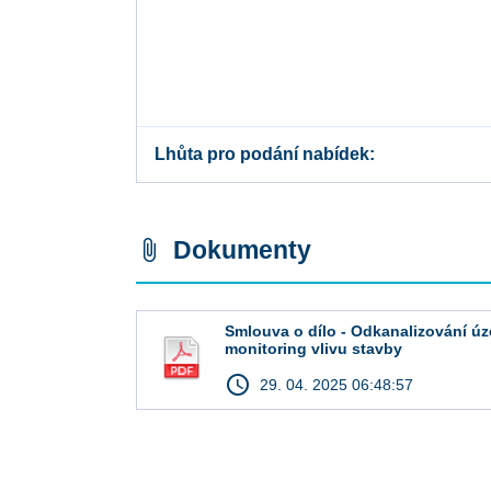
Lhůta pro podání nabídek
Dokumenty
attach_file
Smlouva o dílo - Odkanalizování úze
monitoring vlivu stavby
access_time
29. 04. 2025 06:48:57