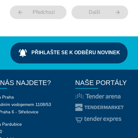
arrow_back
arrow_forward
Předchozí
Další
notifications_active
PŘIHLAŠTE SE K ODBĚRU NOVINEK
 NÁS NAJDETE?
NAŠE PORTÁLY
a Praha
adním vodojemem 1108/53
Praha 6 - Střešovice
 Pardubice
0