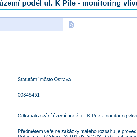
zemí podél ul. K Pile - monitoring vliv
find_in_page
D
Statutární město Ostrava
00845451
Odkanalizování území podél ul. K Pile - monitoring vliv
Předmětem veřejné zakázky malého rozsahu je proveden
Polance nad Odrou - SO 01-03, SO 03 - Odkanalizování 