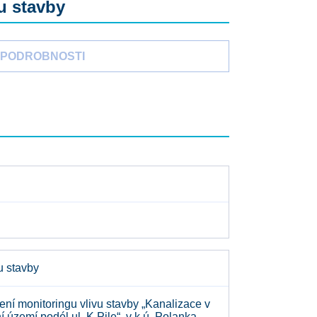
u stavby
PODROBNOSTI
u stavby
í monitoringu vlivu stavby „Kanalizace v
území podél ul. K Pile“, v k.ú. Polanka