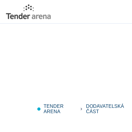
TENDER
DODAVATELSKÁ
fiber_manual_record
keyboard_arrow_right
ARENA
ČÁST