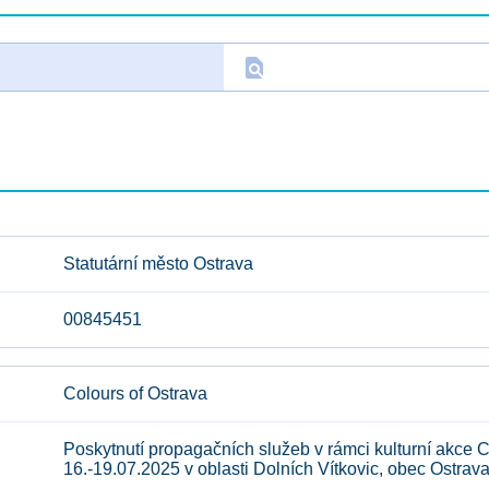
find_in_page
D
Statutární město Ostrava
00845451
Colours of Ostrava
Poskytnutí propagačních služeb v rámci kulturní akce 
16.-19.07.2025 v oblasti Dolních Vítkovic, obec Ostrava