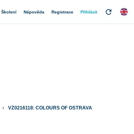
refresh
Školení
Nápověda
Registrace
Přihlásit
VZ0216118: COLOURS OF OSTRAVA
keyboard_arrow_right