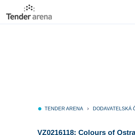
TENDER ARENA
DODAVATELSKÁ 
fiber_manual_record
keyboard_arrow_right
VZ0216118: Colours of Ostr