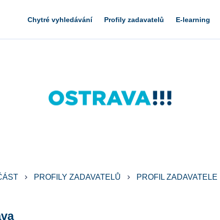
Chytré vyhledávání
Profily zadavatelů
E-learning
ČÁST
PROFILY ZADAVATELŮ
PROFIL ZADAVATELE
keyboard_arrow_right
keyboard_arrow_right
ava