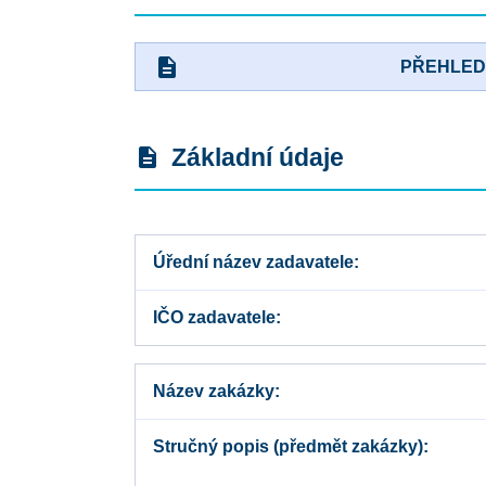
description
PŘEHLE
Základní údaje
description
Úřední název zadavatele
IČO zadavatele
Název zakázky
Stručný popis (předmět zakázky)