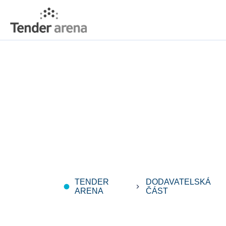
TENDER
DODAVATELSKÁ
fiber_manual_record
keyboard_arrow_right
ARENA
ČÁST