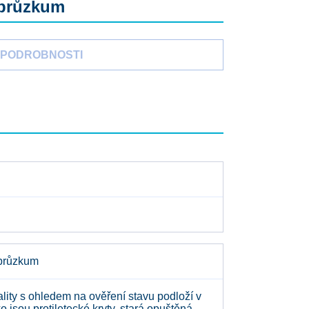
 průzkum
PODROBNOSTI
 průzkum
ity s ohledem na ověření stavu podloží v
 jsou protiletecké kryty, stará opuštěná