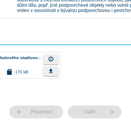
důlní díla, popř. jiné podpovrchové objekty nebo volné
vrstev v souvislosti s bývalou podpovrchovou i povrch
tbalového stadionu -
info_outline
file_download
sd_card
170 kB
arrow_back
arrow_forward
Předchozí
Další