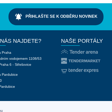
notifications_active
PŘIHLAŠTE SE K ODBĚRU NOVINEK
 NÁS NAJDETE?
NAŠE PORTÁLY
a Praha
adním vodojemem 1108/53
Praha 6 - Střešovice
 Pardubice
0
Pardubice
mu