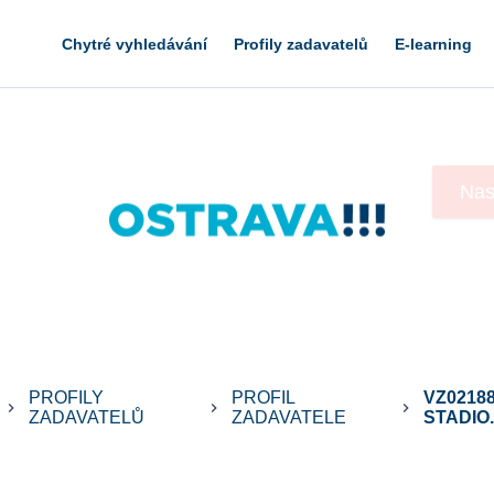
Chytré vyhledávání
Profily zadavatelů
E-learning
PROFILY
PROFIL
VZ0218
keyboard_arrow_right
keyboard_arrow_right
keyboard_arrow_right
ZADAVATELŮ
ZADAVATELE
STADIO.