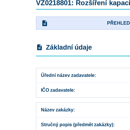
VZ0218801: Rozšíření kapaci
description
PŘEHLE
Základní údaje
description
Úřední název zadavatele
IČO zadavatele
Název zakázky
Stručný popis (předmět zakázky)