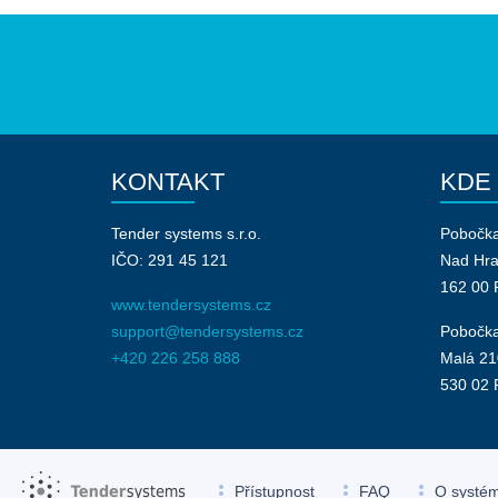
KONTAKT
KDE
Tender systems s.r.o.
Pobočk
IČO: 291 45 121
Nad Hr
162 00 
www.tendersystems.cz
support@tendersystems.cz
Pobočka
+420 226 258 888
Malá 21
530 02 
more_vert
more_vert
more_vert
Přístupnost
FAQ
O systé