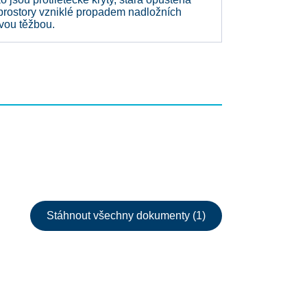
 prostory vzniklé propadem nadložních
ovou těžbou.
Stáhnout všechny dokumenty (1)