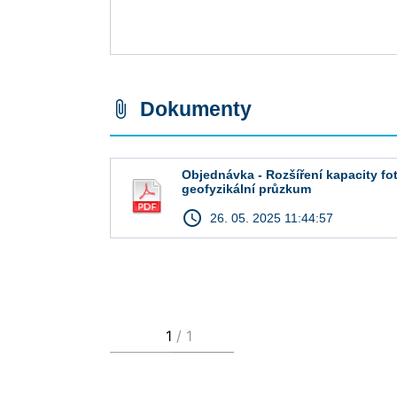
Dokumenty
attach_file
Objednávka - Rozšíření kapacity fo
geofyzikální průzkum
access_time
26. 05. 2025 11:44:57