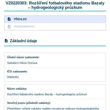
VZ0220303: Rozšíření fotbalového stadionu Bazaly
– hydrogeologický průzkum
description
PŘEHLED
find_in_page
PODROBNOSTI
description
Základní údaje
Úřední název zadavatele
Statutární město Ostrava
IČO zadavatele
00845451
Název zakázky
Rozšíření fotbalového stadionu Bazaly – hydrogeologický průzkum
Stručný popis (předmět zakázky)
Předmětem veřejné zakázky malého rozsahu je realizace hydrogeologického