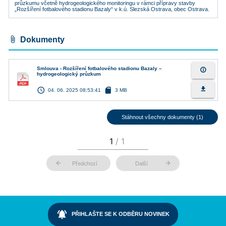
průzkumu včetně hydrogeologického monitoringu v rámci přípravy stavby
„Rozšíření fotbalového stadionu Bazaly“ v k.ú. Slezská Ostrava, obec Ostrava.
attach_file
Dokumenty
Smlouva - Rozšíření fotbalového stadionu Bazaly –
info_outline
hydrogeologický průzkum
access_time
sd_card
file_download
04. 06. 2025 08:53:41
3 MB
Stáhnout všechny dokumenty (1)
arrow_back
arrow_forward
Předchozí
Další
notifications_active
PŘIHLAŠTE SE K ODBĚRU NOVINEK