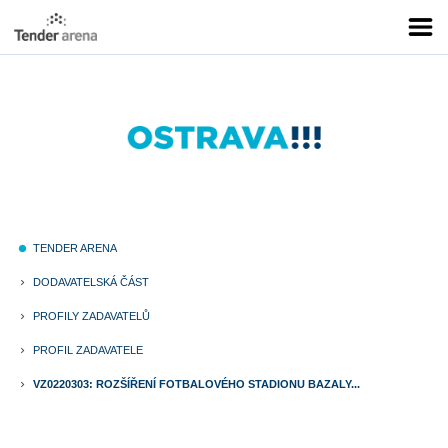
TENDER ARENA
fiber_manual_record
DODAVATELSKÁ ČÁST
keyboard_arrow_right
PROFILY ZADAVATELŮ
keyboard_arrow_right
PROFIL ZADAVATELE
keyboard_arrow_right
VZ0220303: ROZŠÍŘENÍ FOTBALOVÉHO STADIONU BAZALY...
keyboard_arrow_right