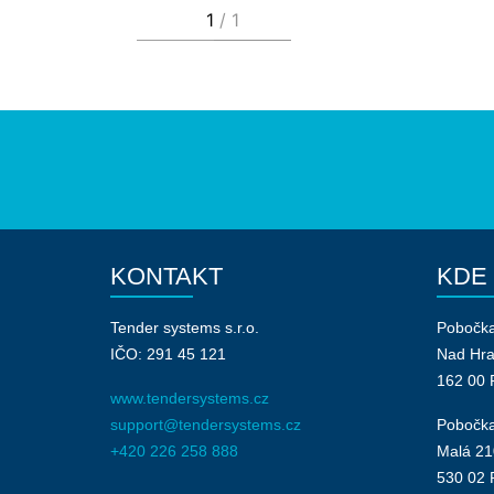
KONTAKT
KDE
Tender systems s.r.o.
Pobočk
IČO: 291 45 121
Nad Hr
162 00 
www.tendersystems.cz
support@tendersystems.cz
Pobočka
+420 226 258 888
Malá 21
530 02 