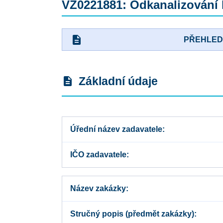
VZ0221881: Odkanalizování l
description
PŘEHLE
Základní údaje
description
Úřední název zadavatele
IČO zadavatele
Název zakázky
Stručný popis (předmět zakázky)