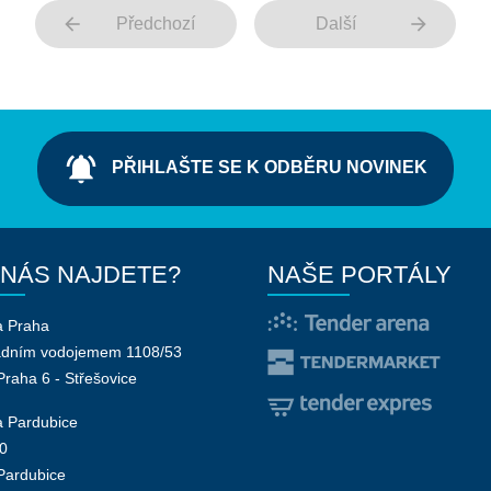
arrow_back
arrow_forward
Předchozí
Další
notifications_active
PŘIHLAŠTE SE K ODBĚRU NOVINEK
 NÁS NAJDETE?
NAŠE PORTÁLY
a Praha
adním vodojemem 1108/53
Praha 6 - Střešovice
 Pardubice
0
Pardubice