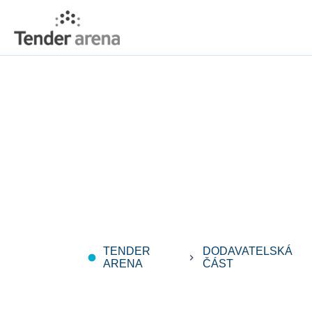
TENDER
DODAVATELSKÁ
fiber_manual_record
keyboard_arrow_right
ARENA
ČÁST