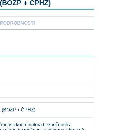
a (BOZP + ČPHZ)
PODROBNOSTI
apa (BOZP + ČPHZ)
nnosti koordinátora bezpečnosti a
ání plánu bezpečnosti a ochrany zdraví při