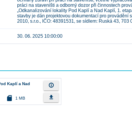
práci na staveništi a odborný dozor při činnostech p
„Odkanalizování lokality Pod Kaplí a Nad Kaplí, 1. eta
stavby je dán projektovou dokumentací pro provádění
2010, s.r.o., IČO: 48391531, se sídlem: Ruská 43, 703 0
30. 06. 2025 10:00:00
Pod Kaplí a Nad
info_outline
file_download
sd_card
1 MB