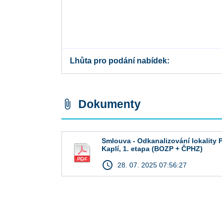
Lhůta pro podání nabídek
Dokumenty
attach_file
Smlouva - Odkanalizování lokality 
Kaplí, 1. etapa (BOZP + ČPHZ)
access_time
28. 07. 2025 07:56:27