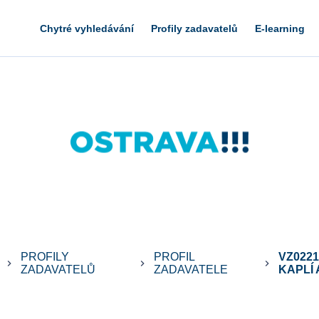
Chytré vyhledávání
Profily zadavatelů
E-learning
PROFILY
PROFIL
VZ022
keyboard_arrow_right
keyboard_arrow_right
keyboard_arrow_right
ZADAVATELŮ
ZADAVATELE
KAPLÍ A