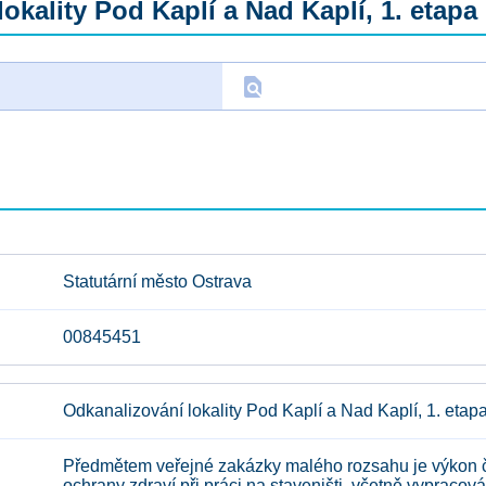
okality Pod Kaplí a Nad Kaplí, 1. etap
find_in_page
D
Statutární město Ostrava
00845451
Odkanalizování lokality Pod Kaplí a Nad Kaplí, 1. et
Předmětem veřejné zakázky malého rozsahu je výkon či
ochrany zdraví při práci na staveništi, včetně vypracov