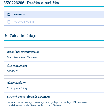
VZ0226206: Pračky a sušičky
description
PŘEHLED
find_in_page
PODROBNOSTI
description
Základní údaje
Úřední název zadavatele
Statutární město Ostrava
IČO zadavatele
00845451
Název zakázky
Pračky a sušičky
Stručný popis (předmět zakázky)
dodání 3 setů pračky a sušičky určených pro jednotky SDH zřizované
městskými obvody Statutárního města Ostrava