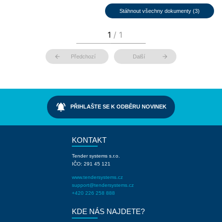
Stáhnout všechny dokumenty (3)
arrow_back
arrow_forward
Předchozí
Další
notifications_active
PŘIHLAŠTE SE K ODBĚRU NOVINEK
KONTAKT
Tender systems s.r.o.
IČO: 291 45 121
www.tendersystems.cz
support@tendersystems.cz
+420 226 258 888
KDE NÁS NAJDETE?