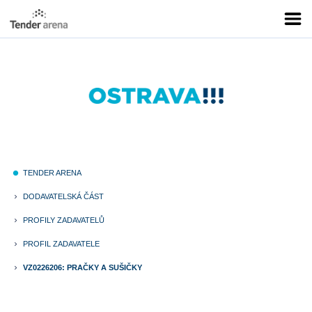
TENDER ARENA
fiber_manual_record
DODAVATELSKÁ ČÁST
keyboard_arrow_right
PROFILY ZADAVATELŮ
keyboard_arrow_right
PROFIL ZADAVATELE
keyboard_arrow_right
VZ0226206: PRAČKY A SUŠIČKY
keyboard_arrow_right