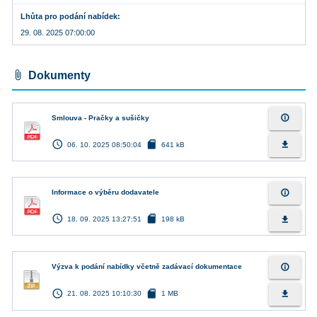
Lhůta pro podání nabídek
29. 08. 2025 07:00:00
attach_file
Dokumenty
info_outline
Smlouva - Pračky a sušičky
access_time
sd_card
file_download
06. 10. 2025 08:50:04
641 kB
info_outline
Informace o výběru dodavatele
access_time
sd_card
file_download
18. 09. 2025 13:27:51
198 kB
info_outline
Výzva k podání nabídky včetně zadávací dokumentace
access_time
sd_card
file_download
21. 08. 2025 10:10:30
1 MB