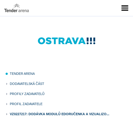
TENDER ARENA
fiber_manual_record
DODAVATELSKÁ ČÁST
keyboard_arrow_right
PROFILY ZADAVATELŮ
keyboard_arrow_right
PROFIL ZADAVATELE
keyboard_arrow_right
VZ0227217: DODÁVKA MODULŮ EDORUČENKA A VIZUALIZO...
keyboard_arrow_right