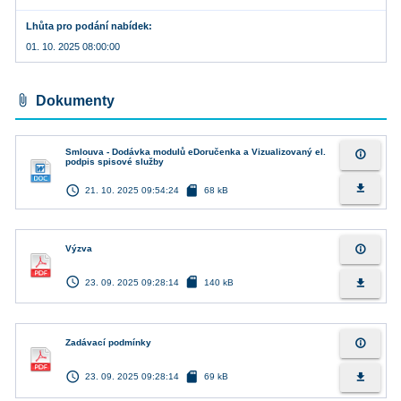
Lhůta pro podání nabídek
01. 10. 2025 08:00:00
attach_file
Dokumenty
Smlouva - Dodávka modulů eDoručenka a Vizualizovaný el.
info_outline
podpis spisové služby
access_time
sd_card
file_download
21. 10. 2025 09:54:24
68 kB
info_outline
Výzva
access_time
sd_card
file_download
23. 09. 2025 09:28:14
140 kB
info_outline
Zadávací podmínky
access_time
sd_card
file_download
23. 09. 2025 09:28:14
69 kB