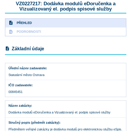
VZ0227217: Dodávka modulů eDoručenka a
Vizualizovaný el. podpis spisové služby
description
PŘEHLED
find_in_page
PODROBNOSTI
description
Základní údaje
Úřední název zadavatele
Statutární město Ostrava
IČO zadavatele
00845451
Název zakázky
Dodávka modulů eDoručenka a Vizualizovaný el. podpis spisové služby
Stručný popis (předmět zakázky)
Předmětem veřejné zakázky je dodávka modulů pro elektronickou službu eSpis.