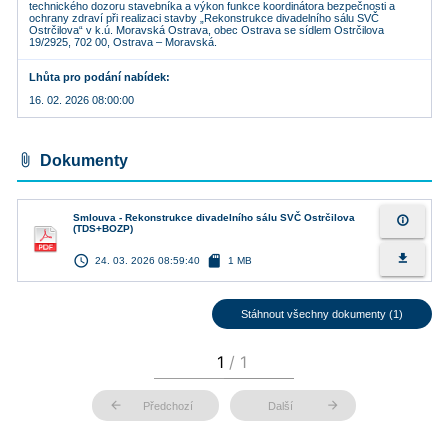
technického dozoru stavebníka a výkon funkce koordinátora bezpečnosti a
ochrany zdraví při realizaci stavby „Rekonstrukce divadelního sálu SVČ
Ostrčilova“ v k.ú. Moravská Ostrava, obec Ostrava se sídlem Ostrčilova
19/2925, 702 00, Ostrava – Moravská.
Lhůta pro podání nabídek
16. 02. 2026 08:00:00
attach_file
Dokumenty
Smlouva - Rekonstrukce divadelního sálu SVČ Ostrčilova
info_outline
(TDS+BOZP)
access_time
sd_card
file_download
24. 03. 2026 08:59:40
1 MB
Stáhnout všechny dokumenty (1)
arrow_back
arrow_forward
Předchozí
Další