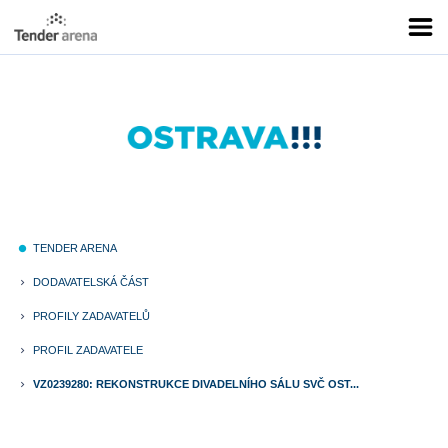
TENDER ARENA
fiber_manual_record
DODAVATELSKÁ ČÁST
keyboard_arrow_right
PROFILY ZADAVATELŮ
keyboard_arrow_right
PROFIL ZADAVATELE
keyboard_arrow_right
VZ0239280: REKONSTRUKCE DIVADELNÍHO SÁLU SVČ OST...
keyboard_arrow_right