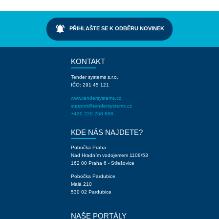
notifications_active
PŘIHLAŠTE SE K ODBĚRU NOVINEK
KONTAKT
Tender systems s.r.o.
IČO: 291 45 121
www.tendersystems.cz
support@tendersystems.cz
+420 226 258 888
KDE NÁS NAJDETE?
Pobočka Praha
Nad Hradním vodojemem 1108/53
162 00 Praha 6 - Střešovice
Pobočka Pardubice
Malá 210
530 02 Pardubice
NAŠE PORTÁLY