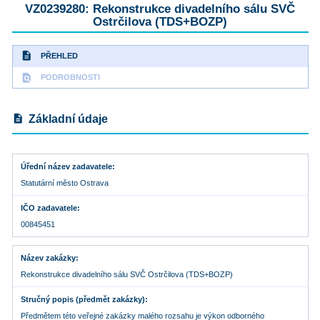
VZ0239280: Rekonstrukce divadelního sálu SVČ
Ostrčilova (TDS+BOZP)
description
PŘEHLED
find_in_page
PODROBNOSTI
description
Základní údaje
Úřední název zadavatele
Statutární město Ostrava
IČO zadavatele
00845451
Název zakázky
Rekonstrukce divadelního sálu SVČ Ostrčilova (TDS+BOZP)
Stručný popis (předmět zakázky)
Předmětem této veřejné zakázky malého rozsahu je výkon odborného