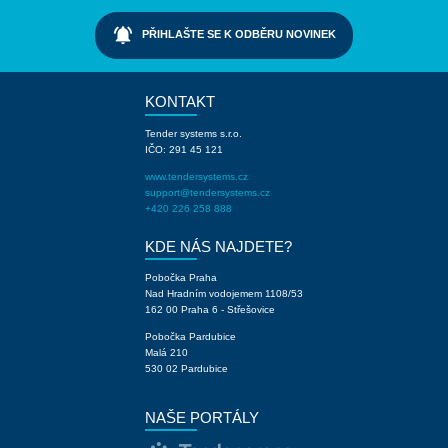
notifications_active
PŘIHLAŠTE SE K ODBĚRU NOVINEK
KONTAKT
Tender systems s.r.o.
IČO: 291 45 121
www.tendersystems.cz
support@tendersystems.cz
+420 226 258 888
KDE NÁS NAJDETE?
Pobočka Praha
Nad Hradním vodojemem 1108/53
162 00 Praha 6 - Střešovice
Pobočka Pardubice
Malá 210
530 02 Pardubice
NAŠE PORTÁLY