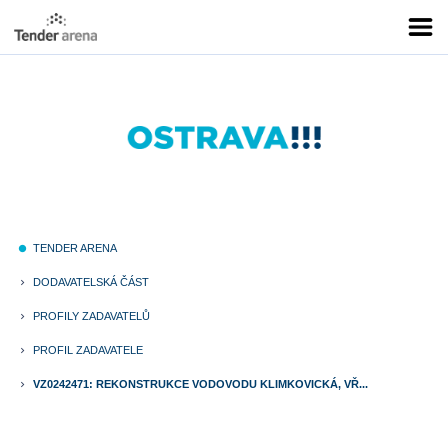
TENDER ARENA
fiber_manual_record
DODAVATELSKÁ ČÁST
keyboard_arrow_right
PROFILY ZADAVATELŮ
keyboard_arrow_right
PROFIL ZADAVATELE
keyboard_arrow_right
VZ0242471: REKONSTRUKCE VODOVODU KLIMKOVICKÁ, VŘ...
keyboard_arrow_right