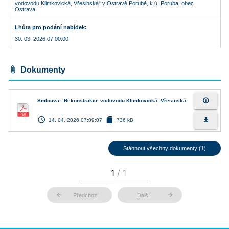
vodovodu Klimkovická, Vřesinská“ v Ostravě Porubě, k.ú. Poruba, obec
Ostrava.
Lhůta pro podání nabídek
30. 03. 2026 07:00:00
attach_file
Dokumenty
info_outline
Smlouva - Rekonstrukce vodovodu Klimkovická, Vřesinská
access_time
sd_card
file_download
14. 04. 2026 07:09:07
736 kB
Stáhnout všechny dokumenty (1)
arrow_back
arrow_forward
Předchozí
Další