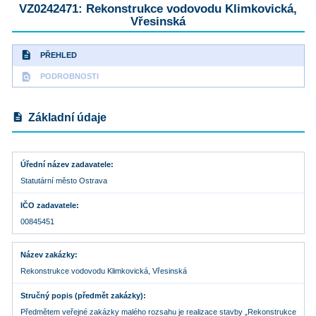
VZ0242471: Rekonstrukce vodovodu Klimkovická,
Vřesinská
description
PŘEHLED
find_in_page
PODROBNOSTI
description
Základní údaje
Úřední název zadavatele
Statutární město Ostrava
IČO zadavatele
00845451
Název zakázky
Rekonstrukce vodovodu Klimkovická, Vřesinská
Stručný popis (předmět zakázky)
Předmětem veřejné zakázky malého rozsahu je realizace stavby „Rekonstrukce