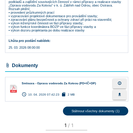
podkladů a zajištění souvisejících činností v rámci přípravy a realizace stavby
„Oprava vodovodu Za Kotvou“ v k. ú. Zábřeh nad Odrou, obec Ostrava.
Rozsah plnění:
• provedení průzkumných prací
• vypracování projektové dokumentace pro provádění stavby;
• zpracování plánu bezpečnosti a ochrany zdraví při práci na staveništi;
• výkon inženýrské činnosti ve fázi přípravy stavby;
• výkon funkce koordinátora BOZP ve fázi přípravy stavby a
Lhůta pro podání nabídek
25. 03. 2026 08:00:00
attach_file
Dokumenty
info_outline
Smlouva - Oprava vodovodu Za Kotvou (PD+IČ+DP)
access_time
sd_card
file_download
10. 04. 2026 07:42:23
2 MB
Stáhnout všechny dokumenty (1)