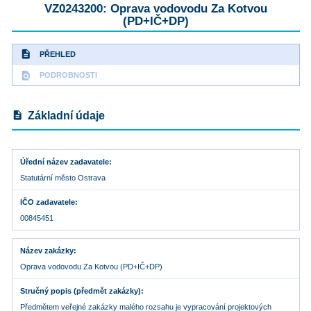
VZ0243200: Oprava vodovodu Za Kotvou
(PD+IČ+DP)
description
PŘEHLED
find_in_page
PODROBNOSTI
description
Základní údaje
Úřední název zadavatele
Statutární město Ostrava
IČO zadavatele
00845451
Název zakázky
Oprava vodovodu Za Kotvou (PD+IČ+DP)
Stručný popis (předmět zakázky)
Předmětem veřejné zakázky malého rozsahu je vypracování projektových