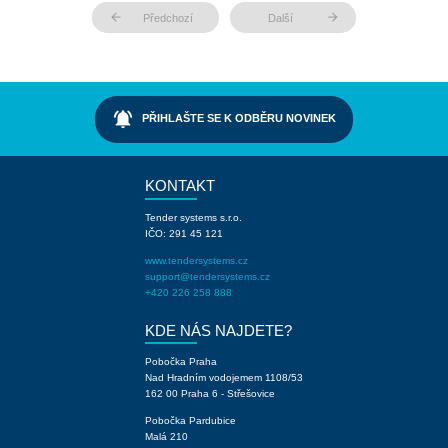
arrow_back
arrow_forward
Předchozí
Další
notifications_active
PŘIHLAŠTE SE K ODBĚRU NOVINEK
KONTAKT
Tender systems s.r.o.
IČO: 291 45 121
www.tendersystems.cz
support@tendersystems.cz
+420 226 258 888
KDE NÁS NAJDETE?
Pobočka Praha
Nad Hradním vodojemem 1108/53
162 00 Praha 6 - Střešovice
Pobočka Pardubice
Malá 210