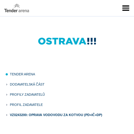
TENDER ARENA
fiber_manual_record
DODAVATELSKÁ ČÁST
keyboard_arrow_right
PROFILY ZADAVATELŮ
keyboard_arrow_right
PROFIL ZADAVATELE
keyboard_arrow_right
VZ0243200: OPRAVA VODOVODU ZA KOTVOU (PD+IČ+DP)
keyboard_arrow_right