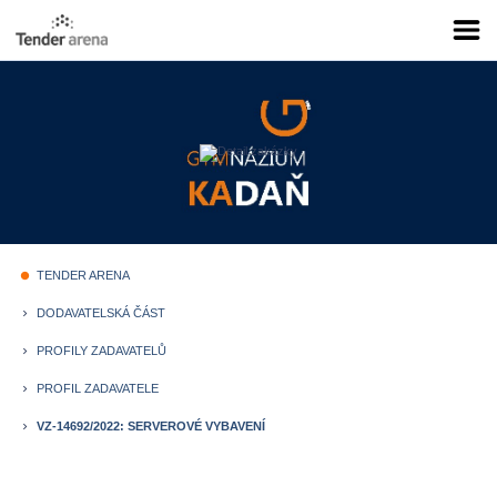
TENDER ARENA
fiber_manual_record
DODAVATELSKÁ ČÁST
keyboard_arrow_right
PROFILY ZADAVATELŮ
keyboard_arrow_right
PROFIL ZADAVATELE
keyboard_arrow_right
VZ-14692/2022: SERVEROVÉ VYBAVENÍ
keyboard_arrow_right