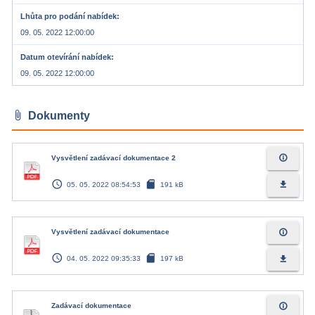
Lhůta pro podání nabídek
09. 05. 2022 12:00:00
Datum otevírání nabídek
09. 05. 2022 12:00:00
attach_file
Dokumenty
info_outline
Vysvětlení zadávací dokumentace 2
access_time
sd_card
file_download
05. 05. 2022 08:54:53
191 kB
info_outline
Vysvětlení zadávací dokumentace
access_time
sd_card
file_download
04. 05. 2022 09:35:33
197 kB
info_outline
Zadávací dokumentace