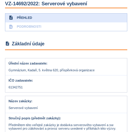
VZ-14692/2022: Serverové vybavení
description
PŘEHLED
find_in_page
PODROBNOSTI
description
Základní údaje
Úřední název zadavatele
Gymnázium, Kadaň, 5. května 620, příspěvková organizace
IČO zadavatele
61342751
Název zakázky
Serverové vybavení
Stručný popis (předmět zakázky)
Předmětem této veřejné zakázky je dodávka serverového vybavení a sw
vybavení pro zálohování a provoz serveru uvedené v přílohách této výzvy.