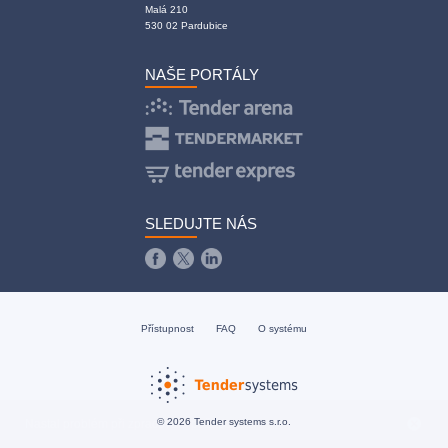
Malá 210
530 02 Pardubice
NAŠE PORTÁLY
SLEDUJTE NÁS
Přístupnost
FAQ
O systému
cancel
© 2026 Tender systems s.r.o.
Nastal problém při zpracování požadavku.