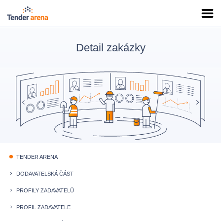
Detail zakázky
TENDER ARENA
fiber_manual_record
DODAVATELSKÁ ČÁST
keyboard_arrow_right
PROFILY ZADAVATELŮ
keyboard_arrow_right
PROFIL ZADAVATELE
keyboard_arrow_right