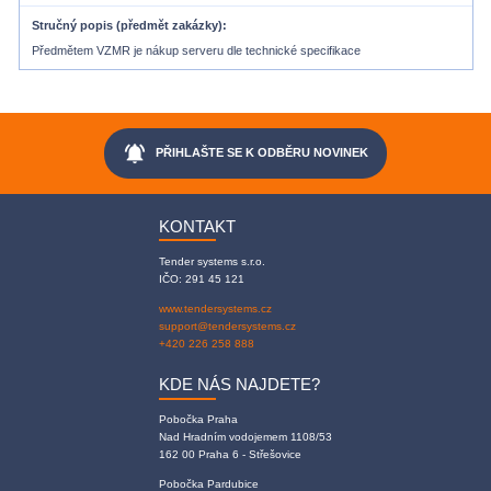
Stručný popis (předmět zakázky)
Předmětem VZMR je nákup serveru dle technické specifikace
notifications_active
PŘIHLAŠTE SE K ODBĚRU NOVINEK
KONTAKT
Tender systems s.r.o.
IČO: 291 45 121
www.tendersystems.cz
support@tendersystems.cz
+420 226 258 888
KDE NÁS NAJDETE?
Pobočka Praha
Nad Hradním vodojemem 1108/53
162 00 Praha 6 - Střešovice
Pobočka Pardubice