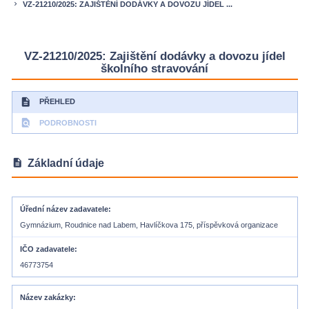
VZ-21210/2025: ZAJIŠTĚNÍ DODÁVKY A DOVOZU JÍDEL ...
keyboard_arrow_right
VZ-21210/2025: Zajištění dodávky a dovozu jídel
školního stravování
description
PŘEHLED
find_in_page
PODROBNOSTI
description
Základní údaje
Úřední název zadavatele
Gymnázium, Roudnice nad Labem, Havlíčkova 175, příspěvková organizace
IČO zadavatele
46773754
Název zakázky