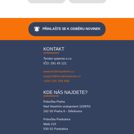
notifications_active
PŘIHLAŠTE SE K ODBĚRU NOVINEK
KONTAKT
Tender systems s.r.o.
IČO: 291 45 121
www.tendersystems.cz
support@tendersystems.cz
+420 226 258 888
KDE NÁS NAJDETE?
Pobočka Praha
Nad Hradním vodojemem 1108/53
162 00 Praha 6 - Střešovice
Pobočka Pardubice
Malá 210
530 02 Pardubice