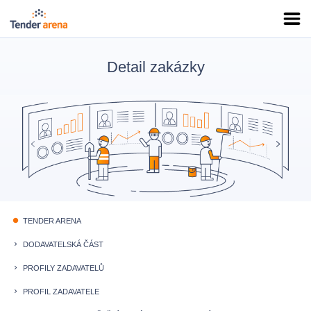
Detail zakázky
TENDER ARENA
fiber_manual_record
DODAVATELSKÁ ČÁST
keyboard_arrow_right
PROFILY ZADAVATELŮ
keyboard_arrow_right
PROFIL ZADAVATELE
keyboard_arrow_right