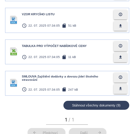
info_outline
VZOR KRYCÍHO LISTU
access_time
sd_card
file_download
22. 07. 2025 07:34:05
51 kB
info_outline
TABULKA PRO VÝPOČET NABÍDKOVÉ CENY
access_time
sd_card
file_download
22. 07. 2025 07:34:05
11 kB
SMLOUVA Zajištění dodávky a dovozu jídel školního
info_outline
stravování
access_time
sd_card
file_download
22. 07. 2025 07:34:05
247 kB
Stáhnout všechny dokumenty (9)
arrow_back
arrow_forward
Předchozí
Další