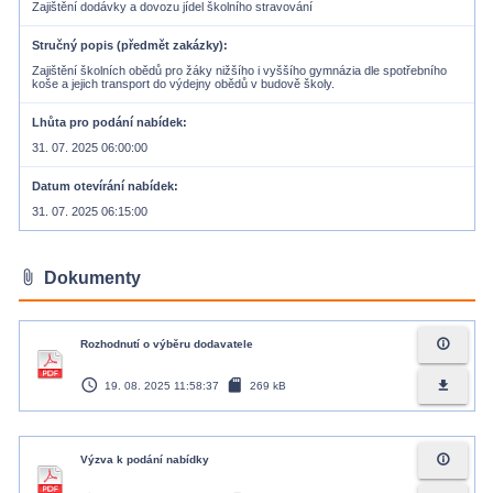
Zajištění dodávky a dovozu jídel školního stravování
Stručný popis (předmět zakázky)
Zajištění školních obědů pro žáky nižšího i vyššího gymnázia dle spotřebního
koše a jejich transport do výdejny obědů v budově školy.
Lhůta pro podání nabídek
31. 07. 2025 06:00:00
Datum otevírání nabídek
31. 07. 2025 06:15:00
attach_file
Dokumenty
info_outline
Rozhodnutí o výběru dodavatele
access_time
sd_card
file_download
19. 08. 2025 11:58:37
269 kB
info_outline
Výzva k podání nabídky