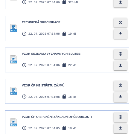
access_time
sd_card
file_download
22. 07. 2025 07:34:06
326 kB
info_outline
TECHNICKÁ SPECIFIKACE
access_time
sd_card
file_download
22. 07. 2025 07:34:06
19 kB
info_outline
VZOR SEZNAMU VÝZNAMNÝCH SLUŽEB
access_time
sd_card
file_download
22. 07. 2025 07:34:06
22 kB
info_outline
VZOR ČP KE STŘETU ZÁJMŮ
access_time
sd_card
file_download
22. 07. 2025 07:34:06
16 kB
info_outline
VZOR ČP O SPLNĚNÍ ZÁKLADNÍ ZPŮSOBILOSTI
access_time
sd_card
file_download
22. 07. 2025 07:34:05
18 kB