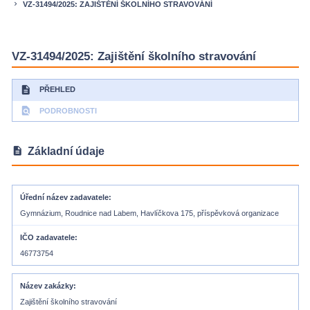
VZ-31494/2025: ZAJIŠTĚNÍ ŠKOLNÍHO STRAVOVÁNÍ
keyboard_arrow_right
VZ-31494/2025: Zajištění školního stravování
description
PŘEHLED
find_in_page
PODROBNOSTI
description
Základní údaje
Úřední název zadavatele
Gymnázium, Roudnice nad Labem, Havlíčkova 175, příspěvková organizace
IČO zadavatele
46773754
Název zakázky
Zajištění školního stravování