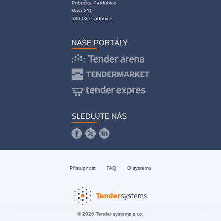
Pobočka Pardubice
Malá 210
530 02 Pardubice
NAŠE PORTÁLY
SLEDUJTE NÁS
Přístupnost
FAQ
O systému
cancel
© 2026 Tender systems s.r.o.
Nastal problém při zpracování požadavku.