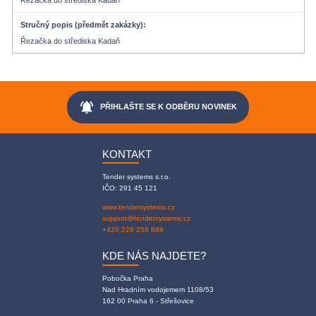
Řezačka do střediska Kadaň
Stručný popis (předmět zakázky)
Řezačka do střediska Kadaň
notifications_active
PŘIHLAŠTE SE K ODBĚRU NOVINEK
KONTAKT
Tender systems s.r.o.
IČO: 291 45 121
www.tendersystems.cz
support@tendersystems.cz
+420 226 258 888
KDE NÁS NAJDETE?
Pobočka Praha
Nad Hradním vodojemem 1108/53
162 00 Praha 6 - Střešovice