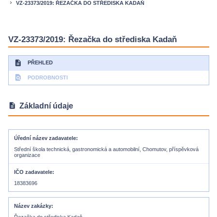
VZ-23373/2019: ŘEZAČKA DO STŘEDISKA KADAŇ
keyboard_arrow_right
VZ-23373/2019: Řezačka do střediska Kadaň
description
PŘEHLED
find_in_page
PODROBNOSTI
description
Základní údaje
Úřední název zadavatele
Střední škola technická, gastronomická a automobilní, Chomutov, příspěvková
organizace
IČO zadavatele
18383696
Název zakázky