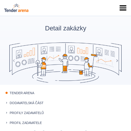
Detail zakázky
TENDER ARENA
fiber_manual_record
DODAVATELSKÁ ČÁST
keyboard_arrow_right
PROFILY ZADAVATELŮ
keyboard_arrow_right
PROFIL ZADAVATELE
keyboard_arrow_right