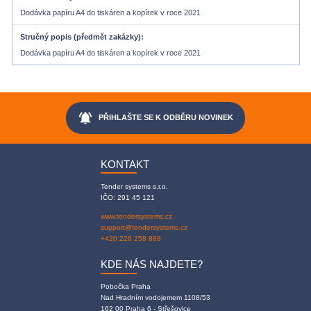
Dodávka papíru A4 do tiskáren a kopírek v roce 2021
Stručný popis (předmět zakázky)
Dodávka papíru A4 do tiskáren a kopírek v roce 2021
notifications_active
PŘIHLAŠTE SE K ODBĚRU NOVINEK
KONTAKT
Tender systems s.r.o.
IČO: 291 45 121
www.tendersystems.cz
support@tendersystems.cz
+420 226 258 888
KDE NÁS NAJDETE?
Pobočka Praha
Nad Hradním vodojemem 1108/53
162 00 Praha 6 - Střešovice