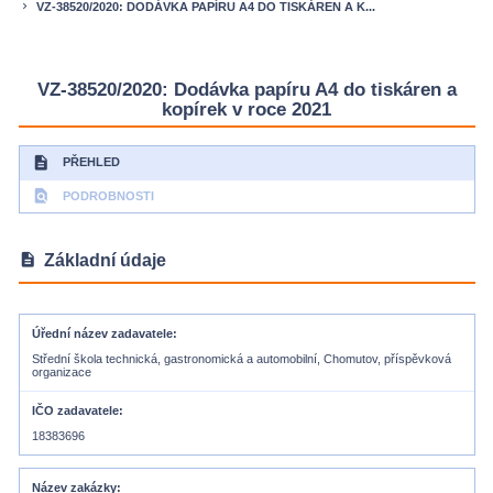
VZ-38520/2020: DODÁVKA PAPÍRU A4 DO TISKÁREN A K...
keyboard_arrow_right
VZ-38520/2020: Dodávka papíru A4 do tiskáren a
kopírek v roce 2021
description
PŘEHLED
find_in_page
PODROBNOSTI
description
Základní údaje
Úřední název zadavatele
Střední škola technická, gastronomická a automobilní, Chomutov, příspěvková
organizace
IČO zadavatele
18383696
Název zakázky