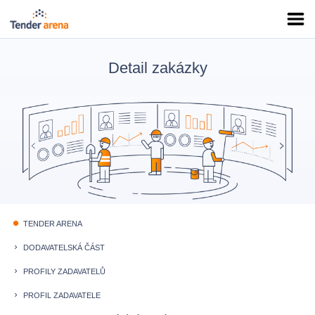
Detail zakázky
TENDER ARENA
fiber_manual_record
DODAVATELSKÁ ČÁST
keyboard_arrow_right
PROFILY ZADAVATELŮ
keyboard_arrow_right
PROFIL ZADAVATELE
keyboard_arrow_right