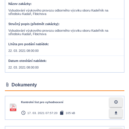
Název zakázky
Vybudování výukového provozu odborného výcviku oboru Kadeřník na
středisku Kadaň, Fibichova
Stručný popis (předmět zakázky)
Vybudování výukového provozu odborného výcviku oboru Kadeřník na
středisku Kadaň, Fibichova
Lhůta pro podání nabídek
22. 03. 2021 08:00:00
Datum otevírání nabídek
22. 03. 2021 08:00:00
attach_file
Dokumenty
info_outline
Kontrolní list pro vyhodnocení
access_time
sd_card
file_download
17. 03. 2021 07:57:20
105 kB