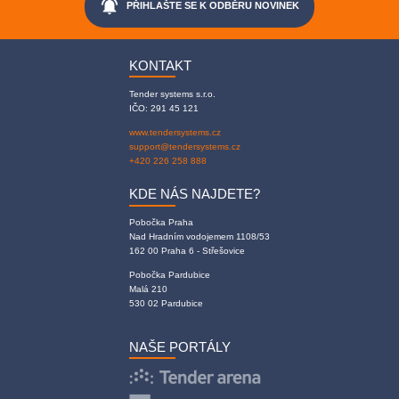
notifications_active
PŘIHLAŠTE SE K ODBĚRU NOVINEK
KONTAKT
Tender systems s.r.o.
IČO: 291 45 121
www.tendersystems.cz
support@tendersystems.cz
+420 226 258 888
KDE NÁS NAJDETE?
Pobočka Praha
Nad Hradním vodojemem 1108/53
162 00 Praha 6 - Střešovice
Pobočka Pardubice
Malá 210
530 02 Pardubice
NAŠE PORTÁLY