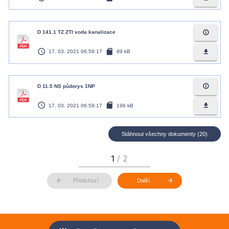
info_outline
D 141.1 TZ ZTI voda kanalizace
access_time
sd_card
file_download
17. 03. 2021 06:59:17
89 kB
info_outline
D 11.5 NS půdorys 1NP
access_time
sd_card
file_download
17. 03. 2021 06:59:17
196 kB
Stáhnout všechny dokumenty (20)
arrow_back
arrow_forward
Předchozí
Další