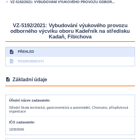
VZ-5192/2021: VYBUDOVÁNÍ VÝUKOVÉHO PROVOZU ODBOR...
keyboard_arrow_right
VZ-5192/2021: Vybudování výukového provozu
odborného výcviku oboru Kadeřník na středisku
Kadaň, Fibichova
description
PŘEHLED
find_in_page
PODROBNOSTI
description
Základní údaje
Úřední název zadavatele
Střední škola technická, gastronomická a automobilní, Chomutov, příspěvková
organizace
IČO zadavatele
18383696