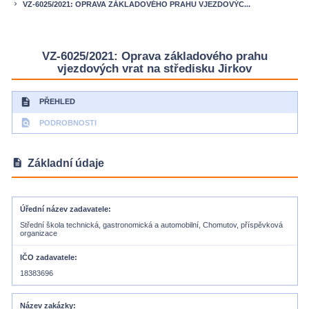
VZ-6025/2021: OPRAVA ZÁKLADOVÉHO PRAHU VJEZDOVÝC...
keyboard_arrow_right
VZ-6025/2021: Oprava základového prahu
vjezdových vrat na středisku Jirkov
description
PŘEHLED
find_in_page
PODROBNOSTI
description
Základní údaje
Úřední název zadavatele
Střední škola technická, gastronomická a automobilní, Chomutov, příspěvková
organizace
IČO zadavatele
18383696
Název zakázky