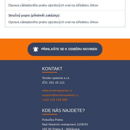
Oprava základového prahu vjezdových vrat na středisku Jirkov
Stručný popis (předmět zakázky)
Oprava základového prahu vjezdových vrat na středisku Jirkov
notifications_active
PŘIHLAŠTE SE K ODBĚRU NOVINEK
KONTAKT
Tender systems s.r.o.
IČO: 291 45 121
www.tendersystems.cz
support@tendersystems.cz
+420 226 258 888
KDE NÁS NAJDETE?
Pobočka Praha
Nad Hradním vodojemem 1108/53
162 00 Praha 6 - Střešovice