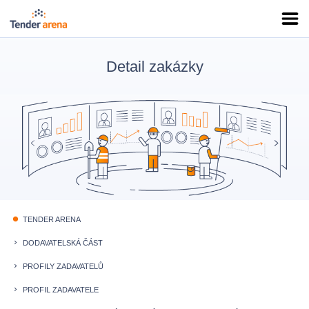
Detail zakázky
TENDER ARENA
fiber_manual_record
DODAVATELSKÁ ČÁST
keyboard_arrow_right
PROFILY ZADAVATELŮ
keyboard_arrow_right
PROFIL ZADAVATELE
keyboard_arrow_right