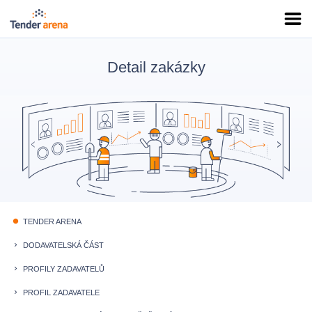
Detail zakázky
TENDER ARENA
fiber_manual_record
DODAVATELSKÁ ČÁST
keyboard_arrow_right
PROFILY ZADAVATELŮ
keyboard_arrow_right
PROFIL ZADAVATELE
keyboard_arrow_right