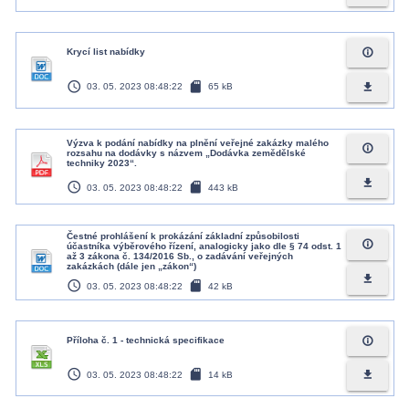
info_outline
Krycí list nabídky
access_time
sd_card
file_download
03. 05. 2023 08:48:22
65 kB
Výzva k podání nabídky na plnění veřejné zakázky malého
info_outline
rozsahu na dodávky s názvem „Dodávka zemědělské
techniky 2023“.
file_download
access_time
sd_card
03. 05. 2023 08:48:22
443 kB
Čestné prohlášení k prokázání základní způsobilosti
info_outline
účastníka výběrového řízení, analogicky jako dle § 74 odst. 1
až 3 zákona č. 134/2016 Sb., o zadávání veřejných
zakázkách (dále jen „zákon“)
file_download
access_time
sd_card
03. 05. 2023 08:48:22
42 kB
info_outline
Příloha č. 1 - technická specifikace
access_time
sd_card
file_download
03. 05. 2023 08:48:22
14 kB