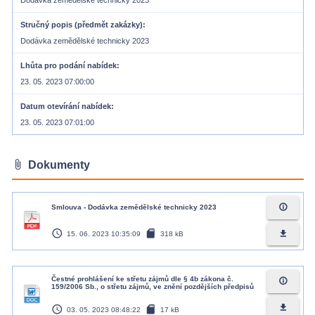
Dodávka zemědělské technicky 2023
Stručný popis (předmět zakázky)
Dodávka zemědělské technicky 2023
Lhůta pro podání nabídek
23. 05. 2023 07:00:00
Datum otevírání nabídek
23. 05. 2023 07:01:00
attach_file
Dokumenty
info_outline
Smlouva - Dodávka zemědělské technicky 2023
access_time
sd_card
file_download
15. 06. 2023 10:35:09
318 kB
Čestné prohlášení ke střetu zájmů dle § 4b zákona č.
info_outline
159/2006 Sb., o střetu zájmů, ve znění pozdějších předpisů
access_time
sd_card
file_download
03. 05. 2023 08:48:22
17 kB