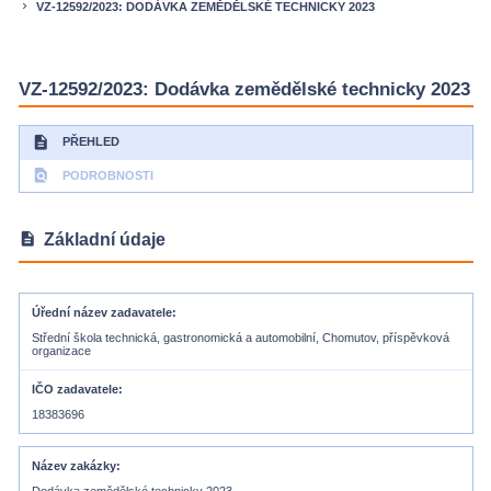
VZ-12592/2023: DODÁVKA ZEMĚDĚLSKÉ TECHNICKY 2023
keyboard_arrow_right
VZ-12592/2023: Dodávka zemědělské technicky 2023
description
PŘEHLED
find_in_page
PODROBNOSTI
description
Základní údaje
Úřední název zadavatele
Střední škola technická, gastronomická a automobilní, Chomutov, příspěvková
organizace
IČO zadavatele
18383696
Název zakázky