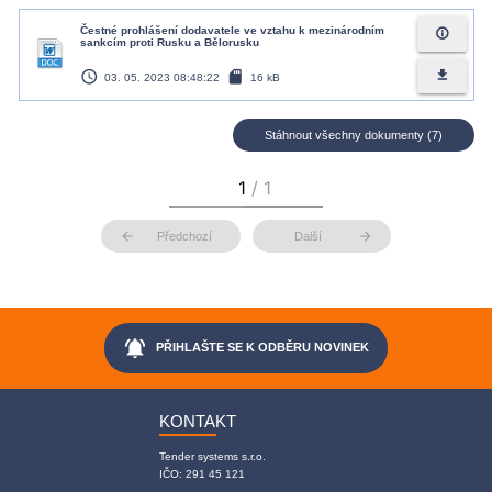
Čestné prohlášení dodavatele ve vztahu k mezinárodním
info_outline
sankcím proti Rusku a Bělorusku
access_time
sd_card
file_download
03. 05. 2023 08:48:22
16 kB
Stáhnout všechny dokumenty (7)
arrow_back
arrow_forward
Předchozí
Další
notifications_active
PŘIHLAŠTE SE K ODBĚRU NOVINEK
KONTAKT
Tender systems s.r.o.
IČO: 291 45 121