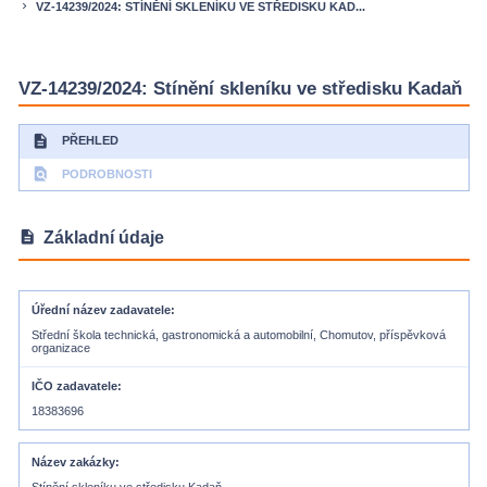
VZ-14239/2024: STÍNĚNÍ SKLENÍKU VE STŘEDISKU KAD...
keyboard_arrow_right
VZ-14239/2024: Stínění skleníku ve středisku Kadaň
description
PŘEHLED
find_in_page
PODROBNOSTI
description
Základní údaje
Úřední název zadavatele
Střední škola technická, gastronomická a automobilní, Chomutov, příspěvková
organizace
IČO zadavatele
18383696
Název zakázky