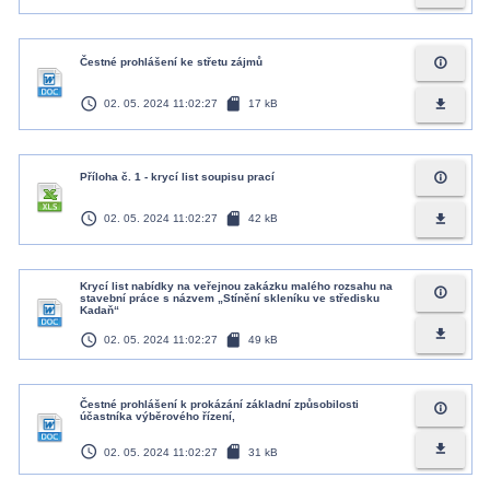
info_outline
Čestné prohlášení ke střetu zájmů
access_time
sd_card
file_download
02. 05. 2024 11:02:27
17 kB
info_outline
Příloha č. 1 - krycí list soupisu prací
access_time
sd_card
file_download
02. 05. 2024 11:02:27
42 kB
Krycí list nabídky na veřejnou zakázku malého rozsahu na
info_outline
stavební práce s názvem „Stínění skleníku ve středisku
Kadaň“
file_download
access_time
sd_card
02. 05. 2024 11:02:27
49 kB
Čestné prohlášení k prokázání základní způsobilosti
info_outline
účastníka výběrového řízení,
access_time
sd_card
file_download
02. 05. 2024 11:02:27
31 kB