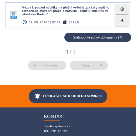
Výzva k podání nabídky na plnění veřejné zakázky malého
info_outline
rozsahu na stavební práce s názvem „ Stínění skleníku ve
středisku Kadaň“
file_download
access_time
sd_card
02. 05. 2024 11:02:27
182 kB
Stáhnout všechny dokumenty (7)
arrow_back
arrow_forward
Předchozí
Další
notifications_active
PŘIHLAŠTE SE K ODBĚRU NOVINEK
KONTAKT
Tender systems s.r.o.
IČO: 291 45 121