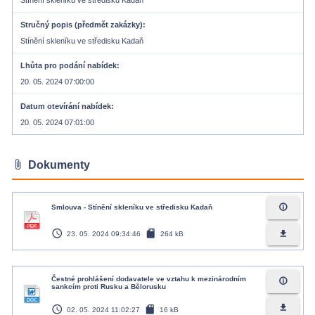
Stínění skleníku ve středisku Kadaň
Stručný popis (předmět zakázky)
Stínění skleníku ve středisku Kadaň
Lhůta pro podání nabídek
20. 05. 2024 07:00:00
Datum otevírání nabídek
20. 05. 2024 07:01:00
attach_file
Dokumenty
info_outline
Smlouva - Stínění skleníku ve středisku Kadaň
access_time
sd_card
file_download
23. 05. 2024 09:34:46
264 kB
Čestné prohlášení dodavatele ve vztahu k mezinárodním
info_outline
sankcím proti Rusku a Bělorusku
access_time
sd_card
file_download
02. 05. 2024 11:02:27
16 kB