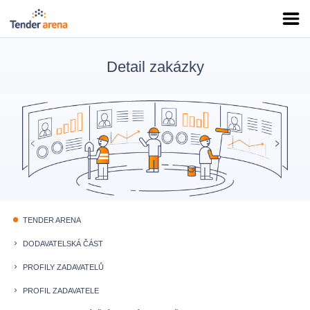
Detail zakázky
TENDER ARENA
fiber_manual_record
DODAVATELSKÁ ČÁST
keyboard_arrow_right
PROFILY ZADAVATELŮ
keyboard_arrow_right
PROFIL ZADAVATELE
keyboard_arrow_right