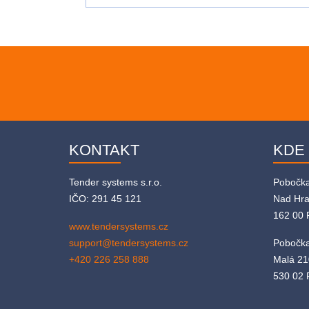
KONTAKT
KDE
Tender systems s.r.o.
Pobočk
IČO: 291 45 121
Nad Hr
162 00 
www.tendersystems.cz
support@tendersystems.cz
Pobočka
+420 226 258 888
Malá 21
530 02 