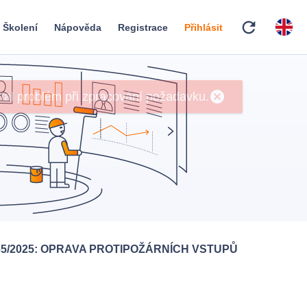
refresh
Školení
Nápověda
Registrace
Přihlásit
cancel
tal problém při zpracování požadavku.
65/2025: OPRAVA PROTIPOŽÁRNÍCH VSTUPŮ