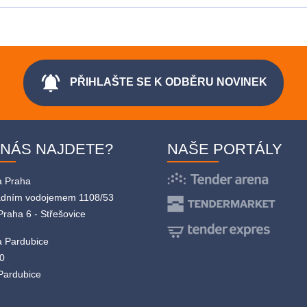
notifications_active
PŘIHLAŠTE SE K ODBĚRU NOVINEK
 NÁS NAJDETE?
NAŠE PORTÁLY
a Praha
adním vodojemem 1108/53
Praha 6 - Střešovice
 Pardubice
0
Pardubice