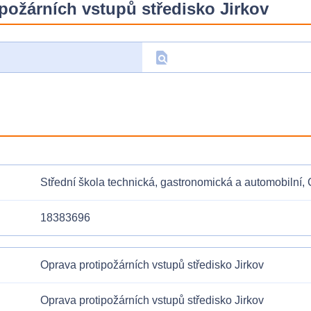
požárních vstupů středisko Jirkov
find_in_page
D
Střední škola technická, gastronomická a automobilní
18383696
Oprava protipožárních vstupů středisko Jirkov
Oprava protipožárních vstupů středisko Jirkov