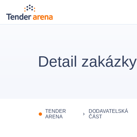
Detail zakázky
TENDER
DODAVATELSKÁ
fiber_manual_record
keyboard_arrow_right
ARENA
ČÁST