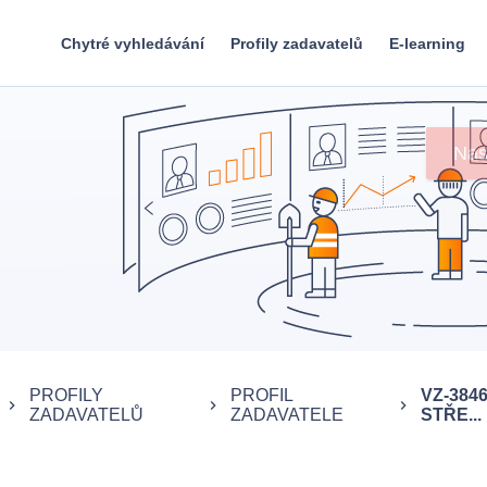
Chytré vyhledávání
Profily zadavatelů
E-learning
Nas
PROFILY
PROFIL
VZ-384
keyboard_arrow_right
keyboard_arrow_right
keyboard_arrow_right
ZADAVATELŮ
ZADAVATELE
STŘE...