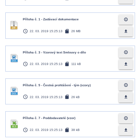
info_outline
Příloha č. 1 - Zadávací dokumentace
access_time
sd_card
file_download
22. 03. 2019 15:25:13
26 MB
info_outline
Příloha č. 3 - Vzorový text Smlouvy o dílo
access_time
sd_card
file_download
22. 03. 2019 15:25:13
111 kB
info_outline
Příloha č. 5 - Čestná prohlášení - tým (vzory)
access_time
sd_card
file_download
22. 03. 2019 15:25:13
26 kB
info_outline
Příloha č. 7 - Poddodavatelé (vzor)
access_time
sd_card
file_download
22. 03. 2019 15:25:13
38 kB