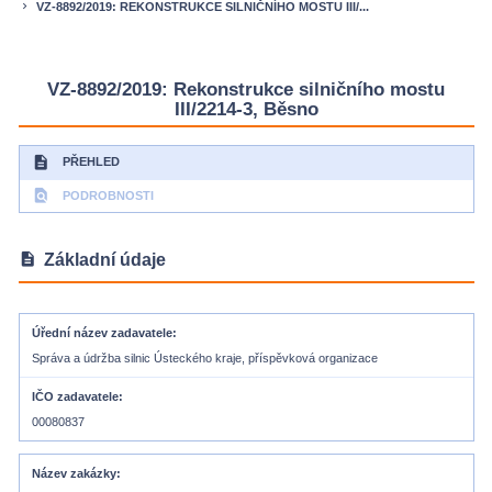
VZ-8892/2019: REKONSTRUKCE SILNIČNÍHO MOSTU III/...
keyboard_arrow_right
VZ-8892/2019: Rekonstrukce silničního mostu
III/2214-3, Běsno
description
PŘEHLED
find_in_page
PODROBNOSTI
description
Základní údaje
Úřední název zadavatele
Správa a údržba silnic Ústeckého kraje, příspěvková organizace
IČO zadavatele
00080837
Název zakázky