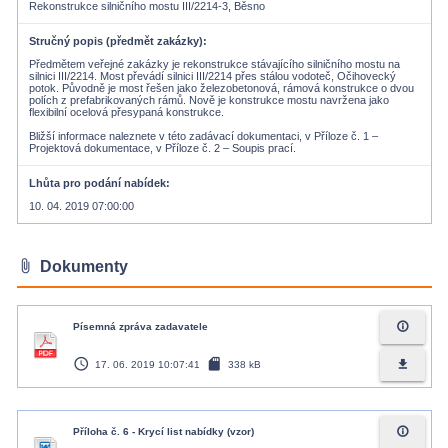
Rekonstrukce silničního mostu III/2214-3, Běsno
Stručný popis (předmět zakázky)
Předmětem veřejné zakázky je rekonstrukce stávajícího silničního mostu na
silnici III/2214. Most převádí silnici III/2214 přes stálou vodoteč, Očihovecký
potok. Původně je most řešen jako železobetonová, rámová konstrukce o dvou
polích z prefabrikovaných rámů. Nově je konstrukce mostu navržena jako
flexibilní ocelová přesypaná konstrukce.
Bližší informace naleznete v této zadávací dokumentaci, v Příloze č. 1 –
Lhůta pro podání nabídek
10. 04. 2019 07:00:00
attach_file
Dokumenty
info_outline
Písemná zpráva zadavatele
access_time
sd_card
file_download
17. 06. 2019 10:07:41
338 kB
info_outline
Příloha č. 6 - Krycí list nabídky (vzor)