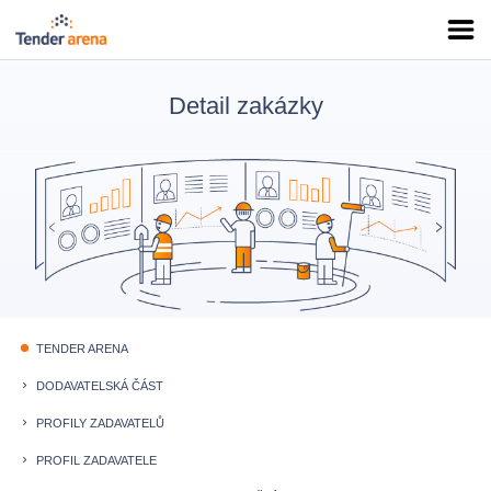
Detail zakázky
TENDER ARENA
fiber_manual_record
DODAVATELSKÁ ČÁST
keyboard_arrow_right
PROFILY ZADAVATELŮ
keyboard_arrow_right
PROFIL ZADAVATELE
keyboard_arrow_right