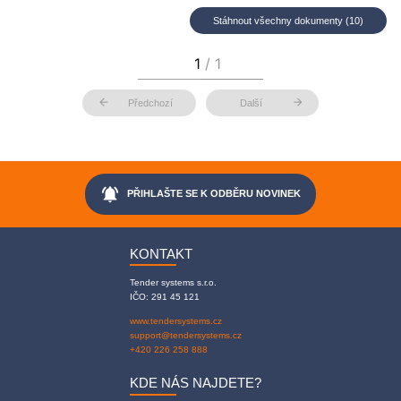
Stáhnout všechny dokumenty (10)
arrow_back
arrow_forward
Předchozí
Další
notifications_active
PŘIHLAŠTE SE K ODBĚRU NOVINEK
KONTAKT
Tender systems s.r.o.
IČO: 291 45 121
www.tendersystems.cz
support@tendersystems.cz
+420 226 258 888
KDE NÁS NAJDETE?