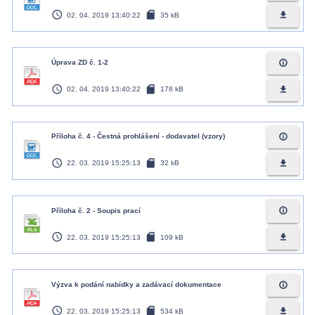
access_time
sd_card
file_download
02. 04. 2019 13:40:22
35 kB
info_outline
Úprava ZD č. 1-2
access_time
sd_card
file_download
02. 04. 2019 13:40:22
178 kB
info_outline
Příloha č. 4 - Čestná prohlášení - dodavatel (vzory)
access_time
sd_card
file_download
22. 03. 2019 15:25:13
32 kB
info_outline
Příloha č. 2 - Soupis prací
access_time
sd_card
file_download
22. 03. 2019 15:25:13
109 kB
info_outline
Výzva k podání nabídky a zadávací dokumentace
access_time
sd_card
file_download
22. 03. 2019 15:25:13
534 kB